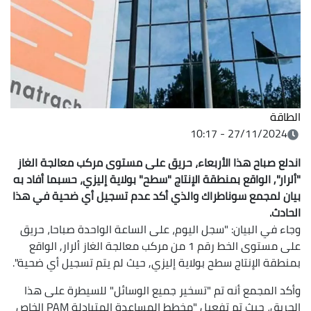
الطاقة
27/11/2024 - 10:17
اندلع صباح هذا الأربعاء، حريق على مستوى مركب معالجة الغاز
"ألرار", الواقع بمنطقة الإنتاج "سطح" بولاية إليزي، حسبما أفاد به
بيان لمجمع سوناطراك والذي أكد عدم تسجيل أي ضحية في هذا
الحادث.
وجاء في البيان: "سجل اليوم، على الساعة الواحدة صباحا، حريق
على مستوى الخط رقم 1 من مركب معالجة الغاز ألرار, الواقع
بمنطقة الإنتاج سطح بولاية إليزي, حيث لم يتم تسجيل أي ضحية".
وأكد المجمع أنه تم "تسخير جميع الوسائل" للسيطرة على هذا
الحريق، حيث تم تفعيل "مخطط المساعدة المتبادلة PAM الخاص