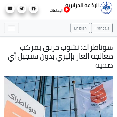
تجاوز
الإذاعة الجزائرية
إلى
الإذاعات
المحتوى
الرئيسي
English
Français
سوناطراك: نشوب حريق بمركب
معالجة الغاز بإليزي بدون تسجيل أي
ضحية