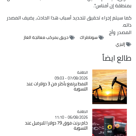
بمنطقة إن أمناس''.
كما سيتم إجراء تحقيق لتحديد أسباب هذا الحادث، يضيف المصدر
ذاته.
المصدر
وأج
سوناطراك
حريق بمركب معالجة الغاز
إليزي
طالع ايضاً
الطاقة
Catégorie
07/08/2026 - 09:03
النفط يرتفع بأكثر من 3 دولارات عند
التسوية
الطاقة
Catégorie
06/08/2026 - 11:10
خام برنت فوق 79 دولارا للبرميل عند
التسوية