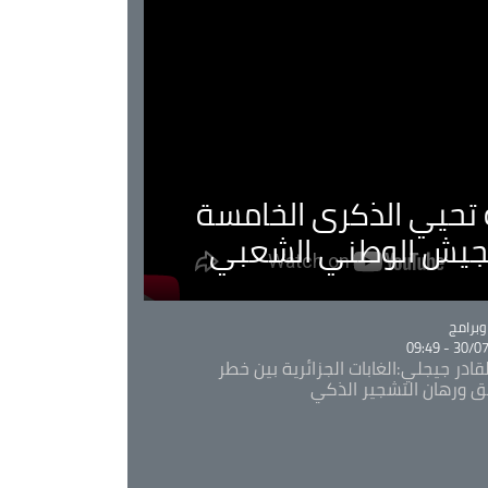
ية تحيي الذكرى الخامسة
لجيش الوطني الشعبي
Ca
برامج
30/07/20
قادر جيجلي:الغابات الجزائرية بين خطر
ئق ورهان التشجير الذكي