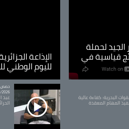
الجيد لحملة
ئج قياسية في
الإذاعة الجزائر
لليوم الوطني ل
tégorie
حصص و
26 - 09:49
قوات البحرية: كفاءة عالية
عبد ال
فيذ المهام المعقدة
الحرا