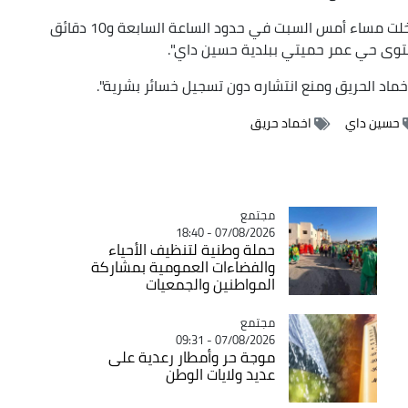
وأوضح نفس المصدر أن مصالح الحماية المدنية "تدخلت مساء أمس السبت في حدود الساعة السابعة و10 دقائق
توى حي عمر حميتي ببلدية حسين داي".
إخماد الحريق ومنع انتشاره دون تسجيل خسائر بشرية".
حسين داي
اخماد حريق
مجتمع
Catégorie
07/08/2026 - 18:40
حملة وطنية لتنظيف الأحياء
والفضاءات العمومية بمشاركة
المواطنين والجمعيات
مجتمع
Catégorie
07/08/2026 - 09:31
موجة حر وأمطار رعدية على
عديد ولايات الوطن