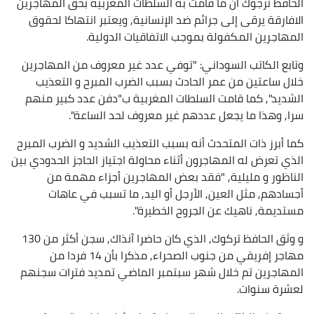
الحافظ ترجوك أن ما قامت به السلطات المغربية بحق المهاجرين
الافارقة يرقى إلى جرائم ضد الإنسانية, ويعتبر انتهاكا لحقوق
المهاجرين المكفولة بموجب الاتفاقيات الدولية.
وتابع الكاتب السوداني: "توفي عدد غير معروف من المهاجرين
خلال ساعتين من عمر الحادث بسبب الضرب المبرح و التعذيب
الشديد", كما قامت السلطات المغربية ب"دفن عدد كبير منهم
سرا, وهذا ما يجعل عددهم غير معروف لحد الساعة".
كما أبرز ذات المتحدث أنه بسبب التعذيب الشديد و الضرب المبرح
الذي تعرض له المهاجرون أثناء محاولة اجتياز الحاجز الحدودي بين
الناظور و مليلية, "فقد بعض المهاجرين أجزاء مهمة من
أجسادهم, مثل العين, الأرجل أو اليد, ما تسبب في عاهات
مستديمة, ناهيك عن الجروح الخطيرة".
و وثق الحافظ تركوك, الذي كان حاضرا آنذاك, سجن أكثر من 130
مهاجر إفريقي من جنوب الصحراء, مذكرا بأن 14 فردا من
المهاجرين تم خلال شهر سبتمبر الماضي تمديد فترات سجنهم
لعشرة سنوات.