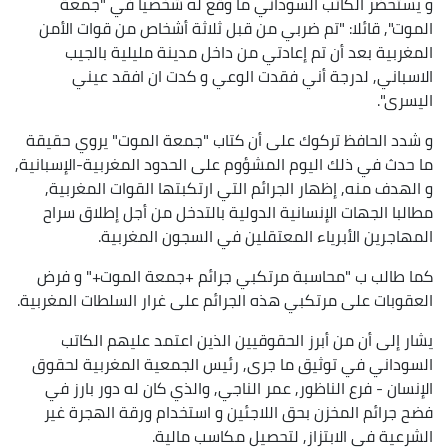
و يستحضر الكاتب السوداني ما وقع له شخصيا في "جمعة
الموت", قائلا: "تم ضربي من قبل ثلاثة أشخاص من قوات الأمن
المغربية بعد أن تم إعادتي من داخل مدينة مليلية بالجيب
الاسباني, لدرجة أني فقدت الوعي و كدت ان افقد عيني
اليسرى".
و شدد الحافظ تركوك على أن كتاب "جمعة الموت" يروي حقيقة
ما حدث في ذلك اليوم المشؤوم على الحدود المغربية-الإسبانية,
و الهدف منه, إظهار الجرائم التي ارتكبتها القوات المغربية,
مطالبا الجهات الإنسانية الدولية بالتدخل من أجل إطلاق سراح
المهاجرين الأبرياء المعتقلين في السجون المغربية.
كما طالب ب "محاسبة مرتكبي جرائم +جمعة الموت+" و فرض
العقوبات على مرتكبي هذه الجرائم على غرار السلطات المغربية.
يشار إلى أن من أبرز الحقوقيين الذين اعتمد عليهم الكاتب
السوداني في توثيق ما جرى, رئيس الجمعية المغربية لحقوق
الإنسان - فرع الناظور, عمر الناجي, والذي كان له دور بارز في
فضح جرائم المخزن بحق اللاجئين و استخدام ورقة الهجرة غير
الشرعية في الابتزاز, لتحصيل مكاسب مالية.