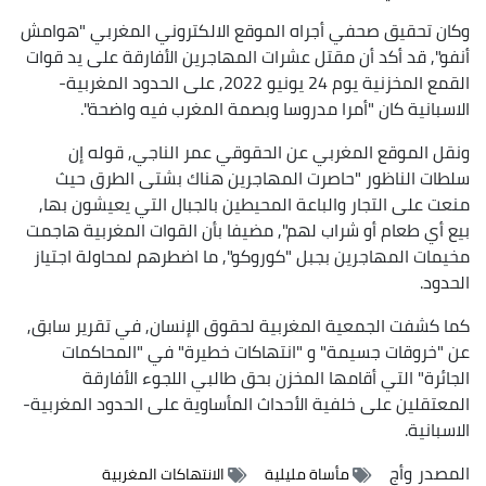
وكان تحقيق صحفي أجراه الموقع الالكتروني المغربي "هوامش
أنفو", قد أكد أن مقتل عشرات المهاجرين الأفارقة على يد قوات
القمع المخزنية يوم 24 يونيو 2022, على الحدود المغربية-
الاسبانية كان "أمرا مدروسا وبصمة المغرب فيه واضحة".
ونقل الموقع المغربي عن الحقوقي عمر الناجي, قوله إن
سلطات الناظور "حاصرت المهاجرين هناك بشتى الطرق حيث
منعت على التجار والباعة المحيطين بالجبال التي يعيشون بها,
بيع أي طعام أو شراب لهم", مضيفا بأن القوات المغربية هاجمت
مخيمات المهاجرين بجبل "كوروكو", ما اضطرهم لمحاولة اجتياز
الحدود.
كما كشفت الجمعية المغربية لحقوق الإنسان, في تقرير سابق,
عن "خروقات جسيمة" و "انتهاكات خطيرة" في "المحاكمات
الجائرة" التي أقامها المخزن بحق طالبي اللجوء الأفارقة
المعتقلين على خلفية الأحداث المأساوية على الحدود المغربية-
الاسبانية.
المصدر
وأج
مأساة مليلية
الانتهاكات المغربية