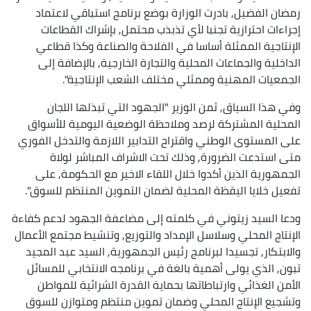
رمضان الفضيل, بادرت الوزارة بوضع برنامج استباقي لاعتماد
إجراءات احترازية تجنبا لأي تذبذب محتمل, بإشراك القطاعات
الإنتاجية الممثلة أساسا في الفلاحة والصناعة وكذا قطاعي
الداخلية والجماعات المحلية والتجارة الخارجية, بالإضافة إلى
الجمعيات المهنية وممثلي مختلف الشعب الإنتاجية".
وفي هذا السياق, ثمن الوزير "الجهود التي تبذلها اللجان
المحلية المشتركة لرصد وملاحظة الوضعية اليومية للأسواق
على المستوى الوطني واقتراح التدابير اللازمة والتدخل الفوري
متى استدعت الضرورة, وذلك تحت الاشراف المباشر لولاة
الجمهورية الذين أكدوا خلال اللقاء الاخير مع الحكومة, على
تفعيل خلايا اليقظة المحلية لضمان التموين المنتظم للسوق".
ودعا السيد زيتوني في كلمته إلى مضاعفة الجهود لدعم كفاءة
الإنتاج المحلي وسلاسل الإمداد والتوزيع, وتنشيط مجتمع الأعمال
والابتكار, تجسيدا لبرنامج رئيس الجمهورية, السيد عبد المجيد
تبون, الذي يولى أهمية بالغة في برنامجه الانتخابي للمسائل
الأمن الغذائي وارتباطاتها بحماية القدرة الشرائية للمواطن
وتشجيع الإنتاج المحلي وضمان تموين منتظم ومتوازن للسوق