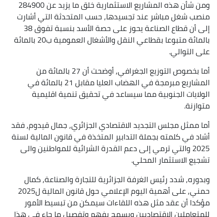
ومن شأن هذه المشاريع الاستثمارية خلق ما يزيد عن 284900
منصب شغل مباشر عند تجسيدها, حسب المتحدثة التي أشارت
إلى أن قطاع الصناعة يحوز على حصة الأسد بنسبة تفوق 38
بالمائة متبوعا بقطاعي النقل والأشغال العمومية ب20 بالمائة
على التوالي.
أما بخصوص التوزيع الجغرافي, أوضحت أن 27 بالمائة من
المشاريع مبرمجة في الهضاب العليا مقابل 21 بالمائة في
الولايات الجنوبية مما سيساعد في تحقيق تنمية اقليمية
متوازنة.
أما ممثل مجلس التجديد الاقتصادي الجزائري, جمال قيدوم, فقد
أشاد في كلمته بجملة التدابير المتخذة في قانون المالية لسنة
2025 والتي ترمي إلى دعم القدرة الشرائية للمواطنين والى
تشجيع الاستثمار المحلي.
وبدوره, شدد رئيس الغرفة الجزائرية للتجارة والصناعة, كمال
حمني, على أهمية اليوم الإعلامي حول قانون المالية ل2025
مؤكدا أن عقد مثل هذه اللقاءات سيمكن من تبسيط الأمور
للمتعاملين الاقتصاديين ويسمح بفهم وتفصيل ما جاء في هذا