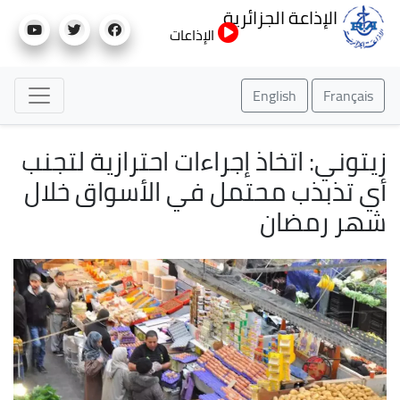
تجاوز
الإذاعة الجزائرية
إلى
الإذاعات
المحتوى
الرئيسي
English
Français
زيتوني: اتخاذ إجراءات احترازية لتجنب
أي تذبذب محتمل في الأسواق خلال
شهر رمضان