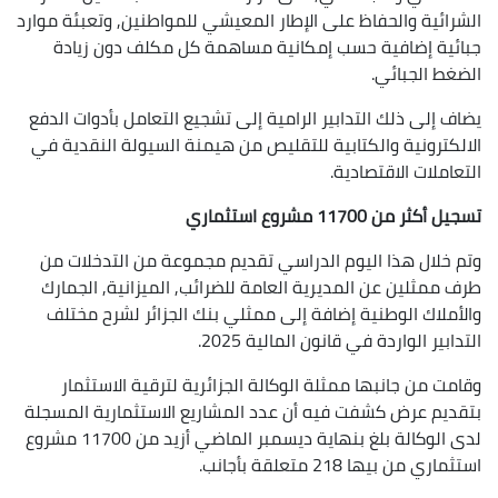
الشرائية والحفاظ على الإطار المعيشي للمواطنين, وتعبئة موارد
جبائية إضافية حسب إمكانية مساهمة كل مكلف دون زيادة
الضغط الجبائي.
يضاف إلى ذلك التدابير الرامية إلى تشجيع التعامل بأدوات الدفع
الالكترونية والكتابية للتقليص من هيمنة السيولة النقدية في
التعاملات الاقتصادية.
تسجيل أكثر من 11700 مشروع استثماري
وتم خلال هذا اليوم الدراسي تقديم مجموعة من التدخلات من
طرف ممثلين عن المديرية العامة للضرائب, الميزانية, الجمارك
والأملاك الوطنية إضافة إلى ممثلي بنك الجزائر لشرح مختلف
التدابير الواردة في قانون المالية 2025.
وقامت من جانبها ممثلة الوكالة الجزائرية لترقية الاستثمار
بتقديم عرض كشفت فيه أن عدد المشاريع الاستثمارية المسجلة
لدى الوكالة بلغ بنهاية ديسمبر الماضي أزيد من 11700 مشروع
استثماري من بيها 218 متعلقة بأجانب.