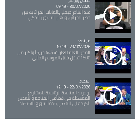
Catégorie
حصص وبرامج
30/07/2026 - 09:49
عبد القادر جيجلي:الغابات الجزائرية بين
خطر الحرائق ورهان التشجير الذكي
مجتمع
Catégorie
23/07/2026 - 10:18
المدير العام للغابات: 445 حريقاً وأكثر من
1500 تدخل خلال الموسم الحالي
اقتصاد
Catégorie
22/07/2026 - 12:13
بوحرب: المتابعة الرئاسية للمشاريع
المهيكلة في قطاعي المناجم والتعدين
تأكيد على المضي قدما لتنويع الاقتصاد