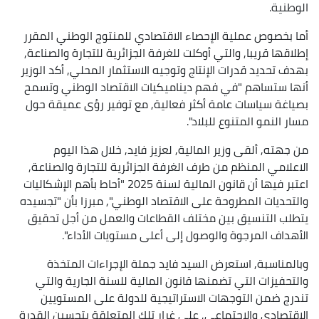
الوطنية.
أما بخصوص عملية الإحصاء الاقتصادي للمنتوج الوطني المقرر
إطلاقها قريبا, والتي أوكلت للغرفة الجزائرية للتجارة والصناعة,
بهدف تحديد قدرات الإنتاج وتوجيه الاستثمار المحلي, أكد الوزير
أنها ستساهم "في فهم ديناميكيات الاقتصاد الوطني وتسمح
بصياغة سياسات عامة أكثر فعالية, مع توفير رؤى عميقة حول
مسار النمو المتنوع للبلاد".
من جهته, ألقى وزير المالية, لعزيز فايد, خلال هذا اليوم
الاعلامي المنظم من طرف الغرفة الجزائرية للتجارة والصناعة,
اعتبر فيها أن قانون المالية لسنة 2025 "أحاط بأهم الإشكاليات
والتحديات المطروحة على الاقتصاد الوطني", مبرزا بأن "تجسيده
يتطلب التنسيق بين مختلف القطاعات والعمل من أجل تحقيق
الأهداف المرجوة والوصول إلى أعلى مستويات الأداء".
وبالمناسبة, استعرض السيد فايد جملة الإجراءات المتخذة
والتحفيزات التي تضمنها قانون المالية للسنة الجارية والتي
تندرج ضمن التوجهات الاستراتيجية للدولة على المستويين
الاقتصادي والاجتماعي, على غرار تلك المتعلقة بتحسين القدرة