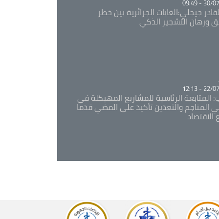
30/07/20
قادر جيجلي:الغابات الجزائرية بين خطر
ئق ورهان التشجير الذكي
Ca
22/07/20
: المتابعة الرئاسية للمشاريع المهيكلة في
 المناجم والتعدين تأكيد على المضي قدما
 الاقتصاد