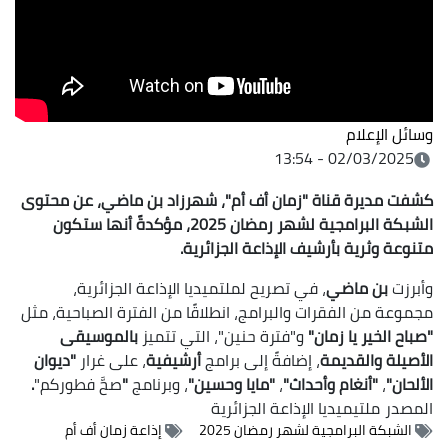
وسائل الإعلام
02/03/2025 - 13:54
كشفت مديرة قناة
"زمان أف أم"
،
شهرزاد بن ماضي
، عن محتوى
الشبكة البرامجية لشهر رمضان
2025
، مؤكدةً أنها ستكون
متنوعة
وثرية
بأرشيف الإذاعة الجزائرية
.
وأبرزت
بن ماضي
، في تصريح لملتميديا الإذاعة الجزائرية،
مجموعة من الفقرات والبرامج، انطلاقًا من الفترة الصباحية، مثل
"صباح الخير يا زمان"
و"فترة حنين"، التي تتميز
بالموسيقى
الأصيلة والقديمة
، إضافةً إلى برامج
أرشيفية
، على غرار
"ديوان
الألحان"
،
"أنغام وأحداث"
،
"مايا وحسين"
، وبرنامج
"
صحَّ فطوركم"
.
المصدر
ملتيميديا الإذاعة الجزائرية
الشبكة البرامجية لشهر رمضان 2025
إذاعة زمان أف أم