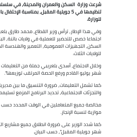
شرعت وزارة السكن والعمران والمدينة, في سلسلة م
للوزارة.
وفي هذا الإطار, ترأس وزير القطاع, محمد طارق بلع
اجتماعا خصص للتحضير للعملية في ولايات باتنة, البل
السكن, التجهيزات العمومية, التعمير والهندسة المع
للولايات الثلاث.
وخلال الاجتماع, أسدى بلعريبي جملة من التعليمات 
شهر يوليو القادم ورفع الحصة المرتقب توزيعها".
كما تشمل التعليمات, ضرورة التنسيق ما بين مدير
والتجزئات الاجتماعية, تحديد البرنامج المزمع تسليمه, 
مخالصة جميع المتعاملين في الوقت المحدد حسب ال
موازية لنسبة الإنجاز.
شهر جويلية المقبل", حسب البيان.