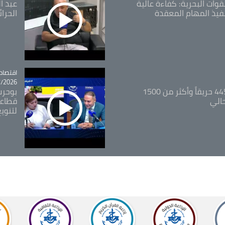
قوات البحرية: كفاءة عالية
عبد ال
فيذ المهام المعقدة
الحرا
اقتصاد
tégorie
26 - 12:13
المدير العام للغابات: 445 حريقاً وأكثر من 1500
بوحرب
حالي
قطاعي
لتنويع