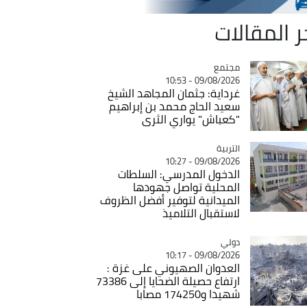
ر المقالات
مجتمع
Catégorie
09/08/2026 - 10:53
غرداية: جثمان المجاهد الشيخ
سعيد الحاج محمد بن إبراهيم
"كعباش" يواري الثرى
التربية
Catégorie
09/08/2026 - 10:27
الدخول المدرسي: السلطات
المحلية تواصل جهودها
الميدانية لتوفير أفضل الظروف
لاستقبال التلاميذ
دولي
Catégorie
09/08/2026 - 10:17
العدوان الصهيوني على غزة :
ارتفاع حصيلة الضحايا إلى 73386
شهيدا و174250 مصابا