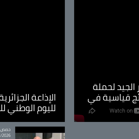
الجيد لحملة
ئج قياسية في
الإذاعة الجزائر
لليوم الوطني ل
tégorie
حصص و
26 - 09:49