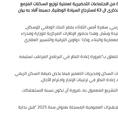
ن الاجتماعات التحضيرية لعملية توزيع السكنات المزمع
تنظيمها في 5 جويلية المقبل, بمناسبة الإحتفال بالذكرى ال 63 لاسترجاع السيادة الوطنية, حسبما أفاد به بيان
ريبي, سهرة أمس الثلاثاء بمقر البنك الوطني للإسكان,
يدة وبشار, وهذا بحضور الإطارات المركزية للوزارة ومدراء
مارية والبناء, وكذا دواوين الترقية والتسيير العقاري
تتعلق ب"ضرورة إعادة النظر في البرنامج المرتقب تسليمه
يات السكن ومديريات التعمير فيما يخص صيغة السكن الريفي
إعادة النظر في ترتيبات الإنجاز واحترام الآجال,
تشريع المعمول به, ضرورة أن تكون نسبة الاستهلاكات
كما شدد الوزير على ضرورة انطلاق جميع مشاريع التجهيزات العمومية المسجلة بعنوان سنة 2025 "قبل بداية