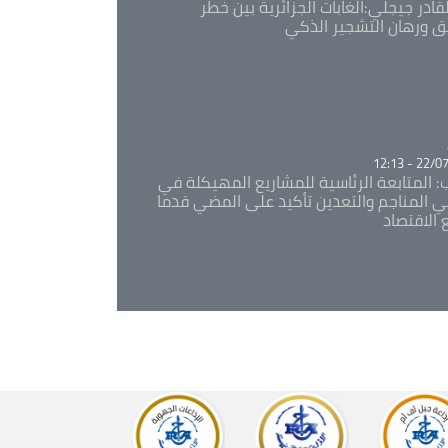
قادر جيجلي:الغابات الجزائرية بين خطر
ئق ورهان التشجير الذكي
Ca
22/07/20
: المتابعة الرئاسية للمشاريع المهيكلة في
 المناجم والتعدين تأكيد على المضي قدما
 الاقتصاد