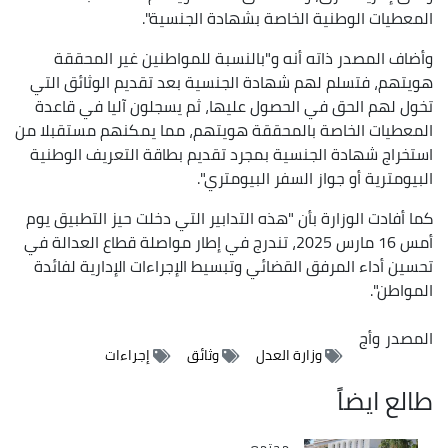
المعطيات الوطنية الخاصة بشهادة الجنسية".
وأضاف المصدر ذاته أنه و"بالنسبة للمواطنين غير المحققة
هويتهم، فتسلم لهم شهادة الجنسية بعد تقديم الوثائق التي
تخول لهم الحق في الحصول عليها، ثم يسجلون آليا في قاعدة
المعطيات الخاصة بالمحققة هويتهم، مما يمكنهم مستقبلا من
استخراج شهادة الجنسية بمجرد تقديم بطاقة التعريف الوطنية
البيومترية أو جواز السفر البيومتري".
كما أفادت الوزارة بأن "هذه التدابير التي دخلت حيز التطبيق يوم
أمس 16 مارس 2025، تندرج في إطار مواصلة قطاع العدالة في
تحسين أداء المرفق القضائي وتبسيط الإجراءات الإدارية لفائدة
المواطن".
المصدر
وأج
وزارة العدل
وثائق
إجراءات
طالع ايضاً
مجتمع
Catégorie