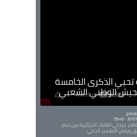
ية تحيي الذكرى الخامسة
لجيش الوطني الشعبي
Ca
برامج
30/07/20
قادر جيجلي:الغابات الجزائرية بين خطر
ئق ورهان التشجير الذكي