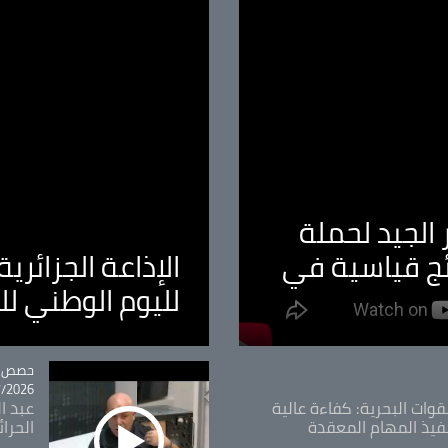
الجيد لحملة
ئج قياسية في
الإذاعة الجزائر
لليوم الوطني ل
tégorie
حصص و
26 - 09:49
قوات البحرية: كفاءة عالية
عبد ال
فيذ المهام المعقدة
الحرا