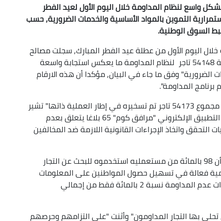
بشكل واسع لنظام المداومة خلال اليوم الأول لعيد الفطر
ستمرارية التموين بالمواد الأساسية والخدمات الضرورية, حسب
وضبط السوق الوطنية.
 خلال اليوم الأول من عطلة عيد الفطر المبارك, سجلت مصالح
وزارة التجارة الداخلية وضبط السوق الوطنية استجابة 54148 تاجر لنظام المداومة ما يعكس استجابة واسعة
ت الضرورية" وفق ما جاء في البيان, مؤكدا أن هذه الارقام
 برنامج المداومة".
و بالمقابل, تم تسجيل "عدم التزام 25 تاجرا فقط من مجموع 54173 تاجر تم تسخيره في إطار العملية ذاتها" تشير
الوزارة مضيفة, من جانب اخر, أن مصالحها تلقت عبر التطبيق الإلكتروني "مرافق كوم" 65 بلاغا يتعلق بعدم
 التحقق واتخاذ الإجراءات القانونية اللازمة ضد المخالفين
وأظهرت بيانات التطبيق الإلكتروني-تضيف الوزارة- أن 98 بالمائة من مستعمليه استخدموه للبحث عن التجار
قمية فعالة في تسهيل حصول المواطنين على المعلومات
حول نقاط البيع والخدمات المتاحة. كما شكلت إخطارات عدم المداومة نسبة 2 بالمائة فقط من إجمالي
 تحلى بها التجار المداومون" وأثنت "على التزامهم وحرصهم