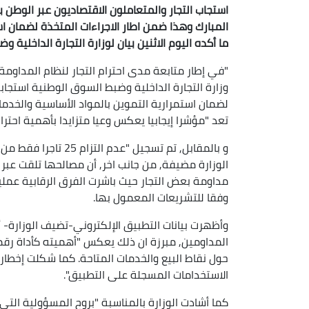
استجاب التجار والمتعاملون الاقتصاديون عبر الوطن 
المبارك وهذا ضمن اطار الاجراءات المتخذة لضمان ا
ما أكده اليوم الاثنين بيان لوزارة التجارة الداخلية 
"في إطار متابعة مدى احترام التجار لنظام المداومة
لضمان استمرارية التموين بالمواد الأساسية والخدما
تعد "مؤشرا إيجابيا يعكس وعيا متزايدا بأهمية احترام
مداومة بعض التجار حيث باشرت الفرق الرقابية عمليات
وفقا للتشريعات المعمول بها.
المداومين, مبرزة ان ذلك يعكس "أهميته كأداة ر
الاستخدامات المسجلة على التطبيق".
كما أشادت الوزارة بالمناسبة "بروح المسؤولية التي