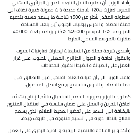
وأفاد الوزير أن حظيرة النقل التابعة للديوان الجزائري المهني
للحبوب تعززت ب120 شاحنة جديدة ذات حمولة كبيرة تضاف الى
اسطوله المقدر بأكثر من 1500 شاحنة ما يسمح حسبه بتدعيم
حملة الحصاد و الدرس بولايات الجنوب أين بلغت المساحة
المزروعة هذا الموسم 149.000 هكتار بزيادة بلغت 40.000
مقارنة بالموسم الفلاحي الفارط .
وأسدى شرفة جملة من التعليمات لإطارات تعاونيات الحبوب
والبقول الجافة و الديوان الجزائري المهني للحبوب, على غرار
العمل على الصيانة و الضبط الدقيق للحصادات
ولفت الوزير الى أن صيانة العتاد الفلاحي قبل الانطلاق في
حملة الحصاد و الدرس ستسمح بجمع افضل للمحصول.
كما وجه الوزير بضرورة التحضير لاستقبال ملائم للإنتاج بتهيئة
اماكن التخزين و العمل على ضمان سلاسة في استقبال المنتوج
بالإضافة الى السهر على تحضير المحيط الملائم الذي يسمح
للفلاح بانتظار دوره في تسليم منتوجه في ظروف جيدة.
و أكد وزير الفلاحة والتنمية الريفية و الصيد البحري على العمل