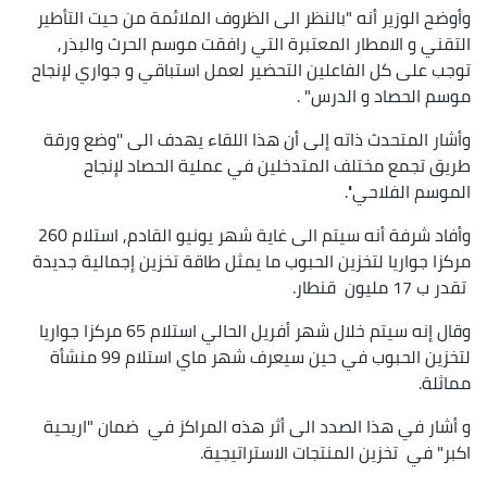
وأوضح الوزير أنه "بالنظر الى الظروف الملائمة من حيت التأطير
التقني و الامطار المعتبرة التي رافقت موسم الحرث والبذر,
توجب على كل الفاعلين التحضير لعمل استباقي و جواري لإنجاح
موسم الحصاد و الدرس" .
وأشار المتحدث ذاته إلى أن هذا اللقاء يهدف الى ''وضع ورقة
طريق تجمع مختلف المتدخلين في عملية الحصاد لإنجاح
الموسم الفلاحي''.
وأفاد شرفة أنه سيتم الى غاية شهر يونيو القادم, استلام 260
مركزا جواريا لتخزين الحبوب ما يمثل طاقة تخزين إجمالية جديدة
تقدر ب 17 مليون قنطار.
وقال إنه سيتم خلال شهر أفريل الحالي استلام 65 مركزا جواريا
لتخزين الحبوب في حين سيعرف شهر ماي استلام 99 منشأة
مماثلة.
و أشار في هذا الصدد الى أثر هذه المراكز في ضمان "اريحية
اكبر" في تخزين المنتجات الاستراتيجية.