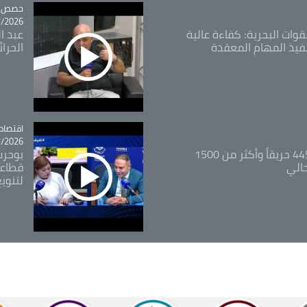
tégorie
حصص و
26 - 09:49
قوات البحرية: كفاءة عالية
عبد ال
فيذ المهام المعقدة
الحرا
اقتصاد
tégorie
26 - 12:13
المدير العام للغابات: 445 حريقاً وأكثر من 1500
بوحرب
حالي
قطاعي
لتنويع