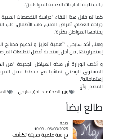
جانب تلبية الحاجيات الصحية للمواطنين".
كما تم خلال هذا اللقاء "دراسة التخصصات الطبي
جراحة العظام, أمراض القلب, طب الأطفال, طب الن
يحتاجها المواطن بكثرة".
وهنا, أكد سايحي "أهمية تعزيز و تدعيم مصالح ا
إستمراريتها, من أجل إستجابة أفضل لتطلعات المرضى"
و أكدت الوزارة أن هذه الهياكل الجديدة "من ا
المستوى الوطني تماشيا مع مخطط عمل المري
إهتماماته".
المصدر
وأج
وزير الصحة عبد الحق سايحي
المص
طالع ايضاً
صحة
Catégorie
05/08/2026 - 10:09
دراسة علمية حديثة تكشف