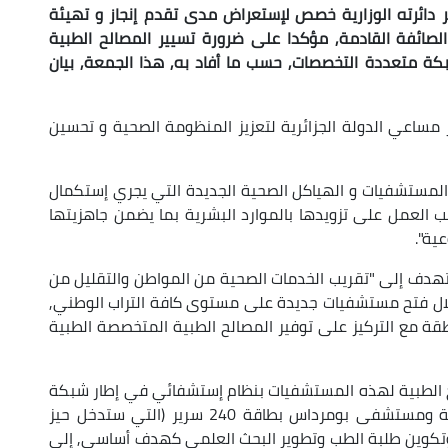
ر دائرته الوزارية خصص لإستعراض مدى تقدم إنجاز و تهيئة
لصائفة القادمة, مؤكدا على ضرورة تسيير المصالح الطبية
 متعددة التخصصات, حسب ما أفاد به, هذا الجمعة, بيان
 مساعي الدولة الجزائرية لتعزيز المنظومة الصحية و تحسين
مستشفيات و الهياكل الصحية الجديدة التي يجري إستكمال
نب العمل على تزويدها بالموارد البشرية بما يضمن جاهزيتها
ية".
تهدف إلى "تقريب الخدمات الصحية من المواطن والتقليل من
خلال فتح مستشفيات جديدة على مستوى كافة التراب الوطني,
طقة مع التركيز على توفير المصالح الطبية المتخصصة الطبية
لح الطبية لهذه المستشفيات بنظام إستشفائي في إطار شبكة
متعددة التخصصات, بما فيها مستشفيات العاصمة ومستشفى بومرداس بطاقة 240 سرير (التي ستدخل حيز
وتكوين طلبة الطب وتطوير البحث العلمي كهدف أساسي, إلى