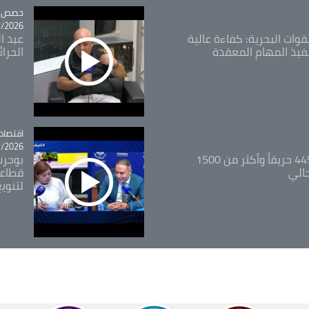
tégorie
حصص و
26 - 09:49
قوات البحرية: كفاءة عالية
عبد ال
فيذ المهام المعقدة
الحرا
اقتصاد
tégorie
26 - 12:13
المدير العام للغابات: 445 حريقاً وأكثر من 1500
بوحرب
حالي
قطاعي
لتنويع