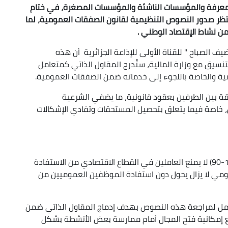
 المعرفة والمؤسسات الناشئة والمؤسسات المصغرة، في ختام
 تنتظر صدور النصوص التنظيمية لقانون الصفقات العمومية، لما
ن نشاط الإقتصاد الوطني .
يف الصباح " للقناة الأولى للإذاعة الجزائرية أن هذه
لتنسيق مع وزارة المالية، ستُدرج المقاول الذاتي كمتعامل
 والخاصة باللجوء إلى خدماته ضمن الصفقات العمومية.
لاقة بين الطرفين بعقود قانونية، ما يضفي الشرعية
، خاصة فيما يتعلق بتحصيل المستحقات وتفادي الإشكالات
أشارت ضيفة الإذاعة إلى أن قانون العمل الحالي (11-90) لا يمنع العاملين في القطاع الاقتصادي من الاستفادة
مومي لا يزال يحول دون استفادة الموظفين العموميين من
عمل لمراجعة هذه النصوص بهدف إدماج المقاول الذاتي ضمن
 إمكانية فتح المجال أمام ممارسة بعض الأنشطة بشكل