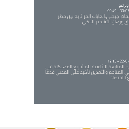
Ca
برامج
30/07/20
قادر جيجلي:الغابات الجزائرية بين خطر
ئق ورهان التشجير الذكي
Ca
22/07/20
: المتابعة الرئاسية للمشاريع المهيكلة في
 المناجم والتعدين تأكيد على المضي قدما
 الاقتصاد