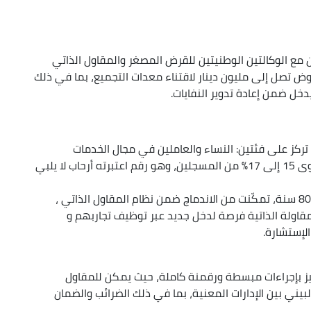
 مع الوكالتين الوطنيتين للقرض المصغر والمقاول الذاتي
ض تصل إلى مليون دينار لاقتناء معدات التجميع، بما في ذلك
خل ضمن إعادة تدوير النفايات.
م تركز على فئتين: النساء والعاملين في مجال الخدمات
المنزلية، حيث بينت الإحصاءات أن النساء لا يمثلن سوى 15 إلى 17٪ من المسجلين، وهو رقم اعتبرته أرحاب لا يلبي
كما لفتت إلى أن هناك فئة من كبار السن، بين 50 و80 سنة، تمكّنت من الاندماج ضمن نظام المقاول الذاتي ،
اولة الذاتية فرصة لدخل جديد عبر توظيف تجاربهم و
لإستشارة.
ميز بإجراءات مبسطة ورقمنة كاملة، حيث يمكن للمقاول
البيني بين الإدارات المعنية، بما في ذلك الضرائب والضمان