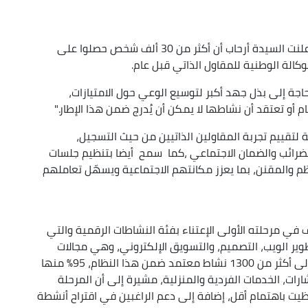
في تقييمها لإستراتيجية الوزارة في هذا المجال ، أعلنت السيدة أرحاب أن أكثر من 30 ألف شخص حصلوا على
كالة الوطنية للمقاول الذاتي قبل عام.
حاجة إلى بذل جهد أكبر لتوسيع الوعي حول الامتيازات،
و تعتقد أن نشاطها لا يمكن أن يُدرج ضمن هذا الإطار."
 لتقييم تجربة المقاولين الذاتيين من حيث التسجيل،
الضرائب والضمان الاجتماعي ،كما سمح أيضا بتنظيم جلسات
م والمقنن، بما يعزز مكانتهم الاجتماعية ويسهّل تعاملهم
ي مرحلته الأولى الإعتناء بفئة النشاطات الرقمية والتي
تطوير الويب، التصميم، والتسويق الإلكتروني، وهي مجالات
شهدت إقبالاً متزايداً بعد جائحة كوفيد-19 ، إضافة إلى أكثر من 1300 نشاط معتمد ضمن هذا النظام، 95٪ منها
رات، الخدمات الفردية والمنزلية، مشيرة إلى أن المرحلة
ظيت باهتمام أقل، إضافة إلى دعم الراغبين في اقتراح أنشطة