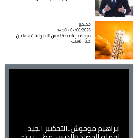
مجتمع
Catégorie
07/08/2026 - 14:58
موجة حر شديدة تمس ثلاث ولايات بدءا من
هذا السبت
ابراهيم موحوش..التحضير الجيد
لحملة الحصاد والدرس اعطى نتائج