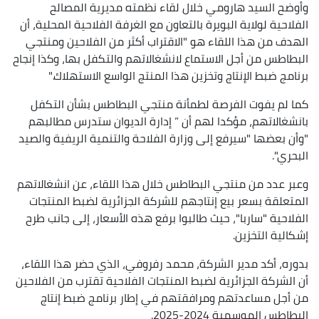
وأوضح السيد هارومي خلال لقاء نظمته مديرية المصالح
الفلاحية لولاية البويرة بالتعاون مع الغرفة الفلاحية المحلية، أن
الهدف من هذا اللقاء هو "الاقتراب أكثر من الفلاحين ومنتجي
البطاطس من أجل الاستماع لانشغالاتهم والتكفل بها، وكذا إنجاح
برنامج ضبط الإنتاج وتخزين هذا المنتج الواسع الاستهلاك."
كما لم يفوت الفرصة لطمأنة منتجي البطاطس بشأن التكفل
بانشغالاتهم، مؤكدا لهم أن ” إدارة الديوان ستدرس مطالبهم
"وأن بعضها "سيرفع إلى وزارة الفلاحة والتنمية الريفية والصيد
البحري".
وعبر عدد من منتجي البطاطس خلال هذا اللقاء، عن انشغالاتهم
المتعلقة بسعر بيع إنتاجهم للشركة الجزائرية لضبط المنتجات
الفلاحية "ساربا"، حيث طالبوا برفع هذه الأسعار، إلى جانب طرح
إشكالية التخزين.
بدوره، أكد مدير الشركة، محمد رفروفي، الذي حضر هذا اللقاء،
أن الشركة الجزائرية لضبط المنتجات الفلاحية تقترب من الفلاحين
من أجل مساعدتهم ومرافقتهم في إطار برنامج ضبط إنتاج
البطاطس الموسمية 2024-2025.