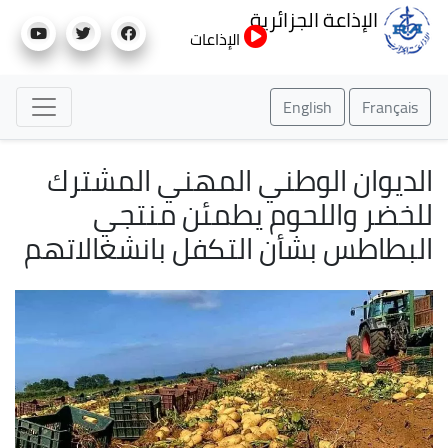
تجاوز
الإذاعة الجزائرية
إلى
الإذاعات
المحتوى
الرئيسي
English
Français
الديوان الوطني المهني المشترك
للخضر واللحوم يطمئن منتجي
البطاطس بشأن التكفل بانشغالاتهم