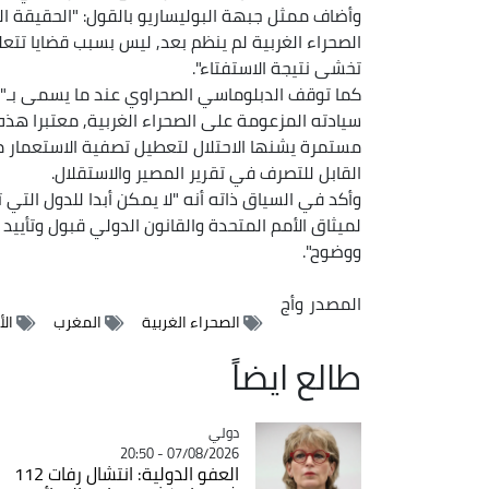
وأضاف ممثل جبهة البوليساريو بالقول: "الحقيقة ال
الصحراء الغربية لم ينظم بعد, ليس بسبب قضايا تتعل
تخشى نتيجة الاستفتاء".
كما توقف الدبلوماسي الصحراوي عند ما يسمى بـ"مب
سيادته المزعومة على الصحراء الغربية, معتبرا هذ
مستمرة يشنها الاحتلال لتعطيل تصفية الاستعمار م
القابل للتصرف في تقرير المصير والاستقلال.
وأكد في السياق ذاته أنه "لا يمكن أبدا للدول التي 
لميثاق الأمم المتحدة والقانون الدولي قبول وتأييد 
ووضوح".
المصدر
وأج
الصحراء الغربية
المغرب
ال
طالع ايضاً
دولي
Catégorie
07/08/2026 - 20:50
العفو الدولية: انتشال رفات 112