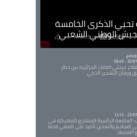
ية تحيي الذكرى الخامسة
لجيش الوطني الشعبي
Ca
برامج
30/07/20
قادر جيجلي:الغابات الجزائرية بين خطر
ئق ورهان التشجير الذكي
Ca
22/07/20
: المتابعة الرئاسية للمشاريع المهيكلة في
 المناجم والتعدين تأكيد على المضي قدما
 الاقتصاد