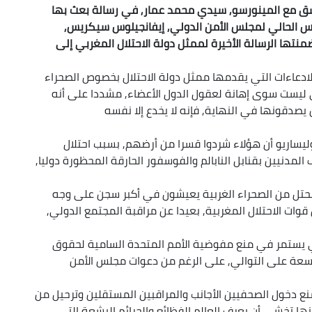
نسق مع المينورسو, سيدي محمد عمار, في رسالة بعث بها
رئيس الحالي لمجلس الأمن الدولي, إيفانجيلوس سيكريس,
ضمنتها الرسالة الأخيرة لممثل دولة الاحتلال المغربي إلى
ادعاءات التي يقدمها ممثل دولة الاحتلال بخصوص الصحراء
 ليست سوى إهانة لعقول الدول الأعضاء, مشددا على أنه
 يصدقونها في النهاية, فإنه لا يخدع إلا نفسه
ليساريو أن هؤلاء شردوا قسرا من أرضهم, بسبب احتلال
الشرعي لوطنهم في عام 1975, وقصف المدنيين بقنابل النابالم والفوسفور الحارقة المحظورة دوليا,
محتل من الصحراء الغربية يعيشون في أكبر سجن على وجه
ات الاحتلال المغربية, بعيدا عن مراقبة المجتمع الدولي,
ي يستمر في منع مفوضية الأمم المتحدة السامية لحقوق
لتاسعة على التوالي, على الرغم من دعوات مجلس الأمن
نع دخول الصحفيين الأجانب والمراقبين المستقلين وترحيل من
ها تخشى أن يعرف العالم الفظائع والجرائم البشعة التي