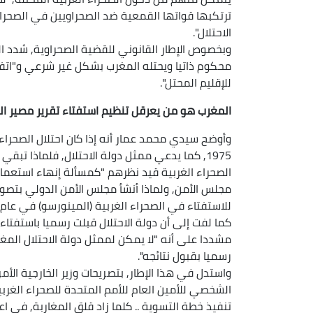
ترتكبها قواتها القمعية ضد الصحراويين في الصحرا
الاحتلال".
وبخصوص الإطار القانوني للقضية الصحراوية, شدد ال
محكوم ذاتيا ويحتله المغرب بشكل غير شرعي و"اتفا
للإقليم المحتل".
المغرب هو من يعرقل تنظيم استفتاء تقرير مصير ا
وأوضح سيدي محمد عمار أنه إذا كان احتلال الصحراء
1975, كما يدعي ممثل دولة الاحتلال, فلماذا ت
الصحراء الغربية قيد نظرهم "كمسألة إنهاء استعما
مجلس الأمن, ولماذا أنشأ مجلس الأمن الدولي بتصوي
للاستفتاء في الصحراء الغربية (المينورسو) في عام 1991.
مشددا على أنه "لا يمكن لممثل دولة الاحتلال المغر
رسميا بقبول نتائجه".
واستدل في هذا الإطار, بتصريحات وزير الخارجية ا
تنفيذ خطة التسوية .. كلما زاد قلق المغاربة, في 