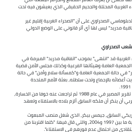
ء الغربية المحتلة والجحيم الحقيقي الذي يعيشون فيه تحت
دبلوماسي الصحراوي على أن "الصحراء الغربية إقليم غير
قية مدريد" ليس لها أي أثر قانوني على الوضع الدولي
لشعب الصحراوي
 الغربية قد "انتهى" بموجب "اتفاقية مدريد" المبرمة في
بقي الجمعية العامة وهيئاتها الفرعية وكذلك مجلس الأمن قضية
ر" في حالة الجمعية العامة و"كمسألة سلام وأمن" في حالة
ت أعضائه بالإجماع وتحت سلطته, بعثة الأمم المتحدة
كما لفت إلى أن دولة الاحتلال قبلت رسميا باستفتاء تقرير المصير في عام 1988 ثم تراجعت عنه خوفا من الخسارة,
بي أن ينكر أن ملكه السابق ألزم بلاده بالاستفتاء وتعهد
لأمريكي السابق, جيمس بيكر, الذي شغل منصب المبعوث
الشخصي للأمين العام للأمم المتحدة للصحراء الغربية ما بين 1997 و2004, والتي قال فيها: "كلما اقتربنا من
اعتقادي من احتمال عدم فوزهم في الاستفتاء".