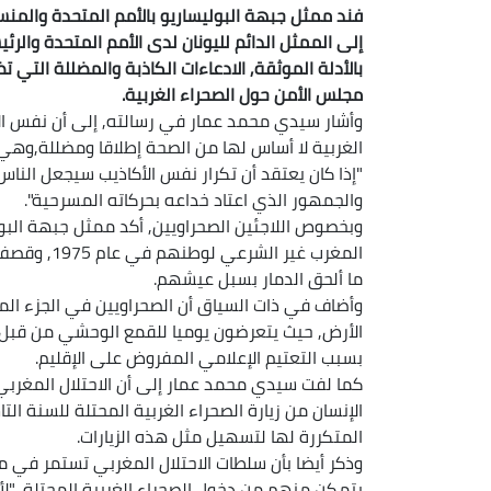
فند ممثل جبهة البوليساريو بالأمم المتحدة والم
إلى الممثل الدائم لليونان لدى الأمم المتحدة وال
بالأدلة الموثقة, الادعاءات الكاذبة والمضللة التي ت
مجلس الأمن حول الصحراء الغربية.
وأشار سيدي محمد عمار في رسالته, إلى أن نفس ال
الغربية لا أساس لها من الصحة إطلاقا ومضللة,وهي
"إذا كان يعتقد أن تكرار نفس الأكاذيب سيجعل الناس
والجمهور الذي اعتاد خداعه بحركاته المسرحية".
وبخصوص اللاجئين الصحراويين, أكد ممثل جبهة البو
المغرب غير 
ما ألحق الدمار بسبل عيشهم.
وأضاف في ذات السياق أن الصحراويين في الجزء ال
الأرض, حيث يتعرضون يوميا للقمع الوحشي من قبل قو
بسبب التعتيم الإعلامي المفروض على الإقليم.
كما لفت سيدي محمد عمار إلى أن الاحتلال المغرب
الإنسان من زيارة الصحراء الغربية المحتلة للسنة ا
المتكررة لها لتسهيل مثل هذه الزيارات.
وذكر أيضا بأن سلطات الاحتلال المغربي تستمر في م
يتمكن منهم من دخول الصحراء الغربية المحتلة, "لأن