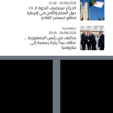
05/08/2026 - 22:58
الجزائر تستضيف الندوة الـ 13
حول السلم والأمن في إفريقيا
مطلع ديسمبر القادم
Catégorie
دبلوماسية
05/08/2026 - 20:59
بتكليف من رئيس الجمهورية ...
عطاف يبدأ زيارة رسمية إلى
بيلاروسيا