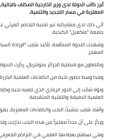
أبرز كاتب الدولة لدى وزير الخارجية المكلف بالجالي
المغتربة في مسار التجديد والتنمية.
أتى ذلك لدى مشاركته عبر تقنية التحاضر المرئي عن
جامعة "ماكغيل" الكندية.
وشهدت الندوة المنظّمة، تأكيد شايب "الإرادة السياس
المهجر.
وبالتعاون مع قنصلية الجزائر بمونتريال، ركّزت الندوة
وهذا وسط حضور نخبة من الكفاءات العلمية البارزة
ونوّه شايّب إلى الدور الريادي الذي تلعبه نخبنا و
العلمية الدقيقة والتقنية المتقدمة.
وأشاد شايب بتشبثّ النخب والكفاءات المغتربة، بهويت
وركّز على أنّ عدداً معتبراً من هذه النخب تدرّجت و
وهي تساهم بعطاءها العلمي في التراكم المعرفي 