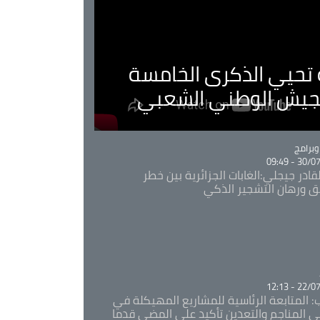
ية تحيي الذكرى الخامسة
لجيش الوطني الشعبي
Ca
برامج
30/07/20
قادر جيجلي:الغابات الجزائرية بين خطر
ئق ورهان التشجير الذكي
Ca
22/07/20
: المتابعة الرئاسية للمشاريع المهيكلة في
 المناجم والتعدين تأكيد على المضي قدما