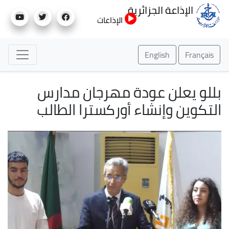
تجاوز
الإذاعة الجزائرية
إلى
الإذاعات
المحتوى
الرئيسي
English
Français
بللو يعلن عودة مهرجان مدارس
التكوين وإنشاء أوركسترا الطالب