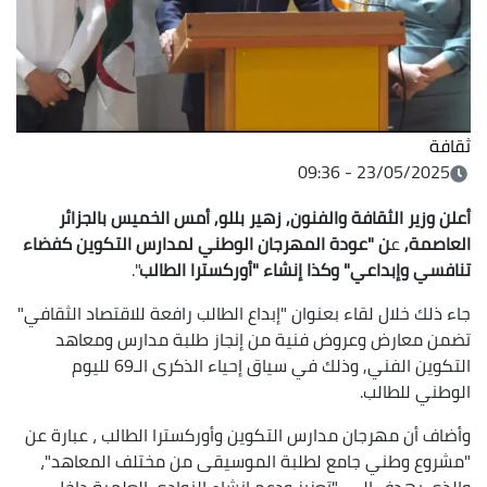
ثقافة
23/05/2025 - 09:36
أعلن وزير الثقافة والفنون, زهير بللو, أمس الخميس بالجزائر
العاصمة,
ع
ن "عودة المهرجان الوطني لمدارس التكوين كفضاء
تنافسي وإبداعي" وكذا إنشاء "أوركسترا الطالب
".
جاء ذلك خلال لقاء بعنوان "إبداع الطالب رافعة للاقتصاد الثقافي"
تضمن معارض وعروض فنية من إنجاز طلبة مدارس ومعاهد
التكوين الفني, وذلك في سياق إحياء الذكرى الـ69 لليوم
الوطني للطالب.
وأضاف أن مهرجان مدارس التكوين وأوركسترا الطالب ، عبارة عن
"مشروع وطني جامع لطلبة الموسيقى من مختلف المعاهد"،
والذي يهدف إلى "تعزيز ودعم إنشاء النوادي العلمية داخل