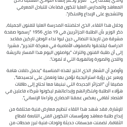
المعاهد والمدارس العليا لتكون فضاءات للتبادل المعرفي
والتشجيع على الإبداع والابتكار".
وخلال هذا اللقاء, الذي احتضنته المدرسة العليا للفنون الجميلة,
ذكر الوزير بأن الطلبة الجزائريين في 19 ماي 1956 "رسموا صفحة
مشرقة من تاريخنا النضالي حين لبوا نداء الوطن تاركين مقاعد
الدراسة ليلتحقوا بالصفوف الأمامية في معركة التحرير", مشيرا
إلى أن طلبة الفنون والتراث "يواصلون اليوم هذا المسار بالريشة
واللحن والصورة وبالهوية التي لا تموت".
وأوضح أن الشعار الذي اختير لهذه المناسبة "يحمل دلالات هامة
ويعبر عن رؤية استراتيجية نؤمن بها ونعمل على تجسيدها",
مضيفا أن "الجزائر الجديدة التي نبنيها معا تحتاج إلى طاقات
هؤلاء الطلبة وابتكاراتهم وإبداعاتهم ليكونوا شركاء فاعلين في
اقتصاد ثقافي يعكس عمقنا الحضاري وثراءنا الإنساني".
للإشارة, فقد شهد هذا اللقاء تنظيم معارض فنية مختلفة من
إبداع طلبة معاهد ومؤسسات التكوين الفني التابعة لقطاع
الثقافة, تضمنت مجسمات حديثة ولوحات فنية تبرز محطات من