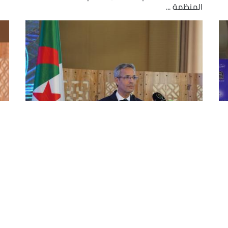
المنظمة ...
حماية حقوق المؤلف: بللو يؤكد
زه
مواصلة تطوير المنظومة التشريعية
لت
لتشجيع الابداع والابتكار
أبر
الر
أكد وزير الثقافة والفنون, زهير بللو, هذا الخميس
دمق
بالجزائر العاصمة, التزام قطاعه بمواصلة العمل على