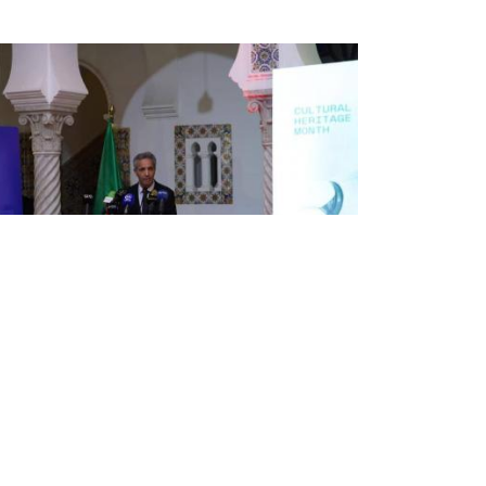
بللو:ضرورة استشراف سبل استغلال
الذكاء الاصطناعي في صون ذاكرتنا
الجماعية وهويتنا المعمارية
أشرف وزير الثقافة والفنون, زهير بللو, اليوم الاثنين
بالجزائر العاصمة, على انطلاق أشغال اليوم الدراسي