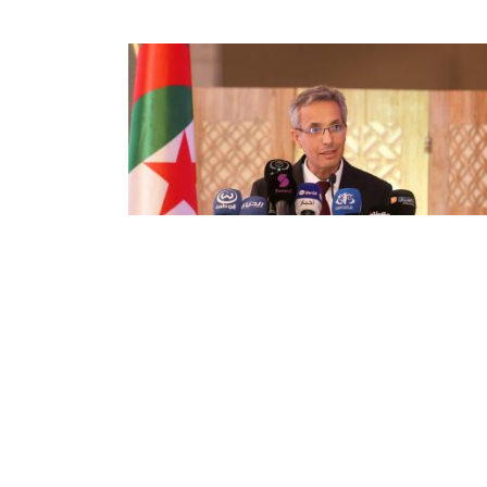
ير بللو: "التحول الرقمي وسيلة
حقيق دمقرطة الثقافة"
ز وزير الثقافة و الفنون، زهير بللو، أنّ التحول
قمي للقطاع، وسيلة لتحقيق هدف سامٍ وهو
رطة الثقافة. أتى ذلك لدى افتتاحه ملتقى