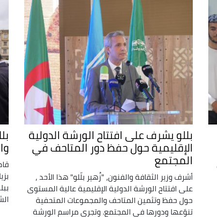
بللو يشرف على افتتاح الورشة الدولية
بل
الإقليمية حول حفظ دور المتاحف في
وا
المجتمع
قام
بزي
أشرف وزير الثقافة والفنون، "زُهير بلّلو" هذا الأحد ،
ببل
على افتتاح الورشة الدولية الإقليمية عالية المستوى
الش
حول حفظ وتثمين المتاحف والمجموعات المتحفية
تنوّعها ودورها في المجتمع. وتجري مراسم الورشة