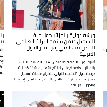
ورشة دولية بالجزائر حول ملفات
بل
التسجيل ضمن قائمة التراث العالمي
تن
الخاص بمنطقتي إفريقيا والدول
رة
أكد
العربية
الإ
"إط
أشرف وزير الثقافة والفنون, زهير بللو, هذا الإثنين
ت
الق
بالجزائر العاصمة,على افتتاح أشغال ورشة تكوينية
حسب
دولية حول "التقييم الأولي لاقتراح ملفات تسجيل
ضمن قائمة التراث العالمي الخاص بمنطقتي إفريقيا
والدول العربية" ...