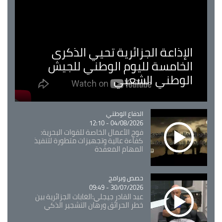
الإذاعة الجزائرية تحيي الذكرى
الخامسة لليوم الوطني للجيش
الوطني الشعبي
Catégorie
الدفاع الوطني
04/08/2026 - 12:10
فوج الأعمال الخاصة للقوات البحرية:
كفاءة عالية وتجهيزات متطورة لتنفيذ
المهام المعقدة
Catégorie
حصص وبرامج
30/07/2026 - 09:49
عبد القادر جيجلي:الغابات الجزائرية بين
خطر الحرائق ورهان التشجير الذكي