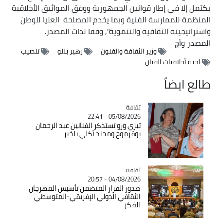
يكتمل إلا في إطار قوانين الجمهورية ووفق المواثيق الأخلاقية
المنظمة للممارسة الفنية وبما يخدم المصلحة العليا للوطن
واستراتيجيته الثقافية والتنموية", وفقا لذات المصدر.
المصدر
وأج
وزير الثقافة والفنون
زهير بللو
تنصيب
لجنة أخلاقيات الفنان
طالع ايضاً
ثقافة
Catégorie
05/08/2026 - 22:41
تيزي وزو تستذكر الفنانين عبد الرحمان
بوقرموح ومحند أكلي بلخير
ثقافة
Catégorie
04/08/2026 - 20:57
صدور القرار المتضمن تأسيس المهرجان
الثقافي الدولي الإفريقي-المتوسطي
للفكر