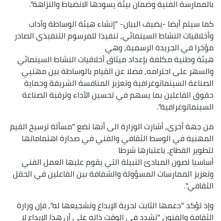
بالممارسة الفنية وضمان بيئة يسودها الانضباط والنزاهة".
كما سيتم أيضا -يضيف البيان- "إنشاء هيئة الوساطة وآداب
وأخلاقيات النشاط السينمائي, تنفيذا للمرسوم التنفيذي الصادر
مؤخرا في الجريدة الرسمية, وهي
هيئة وطنية مكلفة بإعداد ميثاق أخلاقيات النشاط السينمائي
والسهر على احترامه, فضلا عن القيام بالوساطة بين مهنيي
الصناعة السينماتوغرافية وتعزيز المنافسة الشريفة وحماية
حقوق الفاعلين بما يسهم في تحسين الأداء وترقية الصناعة
السينماتوغرافية".
من جهة أخرى, أشارت الوزارة الى أنها تضع "مسألة ترسيخ القيم
المهنية في الوسط الثقافي والفني في صدارة اهتماماتها
لتطوير القطاع, باعتبارها شرطا
أساسيا لصون المبادئ النبيلة التي يقوم عليها العمل الفني
وتعزيز الممارسات المسؤولة والشفافة بين الفاعلين في الحقل
الثقافي".
وإذ تؤكد "دعمها الثابت لحرية الإبداع وتشجيعها له", فإن وزارة
الثقافة والفنون "تشدد في الوقت ذاته على أن هذا الإبداع لا