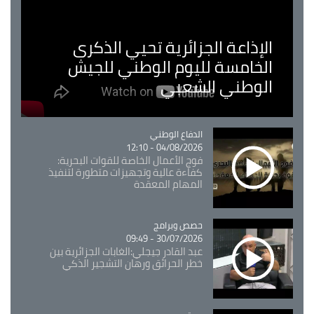
الإذاعة الجزائرية تحيي الذكرى
الخامسة لليوم الوطني للجيش
الوطني الشعبي
Catégorie
الدفاع الوطني
04/08/2026 - 12:10
فوج الأعمال الخاصة للقوات البحرية:
كفاءة عالية وتجهيزات متطورة لتنفيذ
المهام المعقدة
Catégorie
حصص وبرامج
30/07/2026 - 09:49
عبد القادر جيجلي:الغابات الجزائرية بين
خطر الحرائق ورهان التشجير الذكي