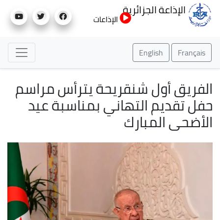
تجاوز
الإذاعة الجزائرية
إلى
الإذاعات
المحتوى
الرئيسي
English
Français
الفريق أول شنقريحة يترأس مراسم
حفل تقديم التهاني بمناسبة عيد
الأضحى المبارك