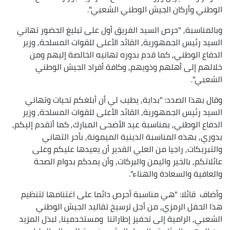
الوطني وأركان الجيش الوطني الشعبي".
وبالمناسبة, "حرص السيد الفريق أول على تبليغ الحضور تهاني
السيد رئيس الجمهورية, القائد الأعلى للقوات المسلحة, وزير
الدفاع الوطني, كما قدم بدوره تهانيه الخالصة إليهم ومن
خلالهم إلى أهلهم وذويهم, وكافة أفراد الجيش الوطني
الشعبي".
وقال بهذا الصدد: "بداية, يطيب لي أن أبلغكم تحيات وتهاني
السيد رئيس الجمهورية, القائد الأعلى للقوات المسلحة, وزير
الدفاع الوطني, بمناسبة عيد الأضحى المبارك, كما أتقدم إليكم,
بدوري, بهذه المناسبة الدينية الميمونة, بأحر التهاني
والتبريكات, راجيا من العلي القدير أن يعيدها عليكم وعلى
عائلاتكم, بالخير واليمن والبركات, وأن يمدكم بدوام الصحة
والعافية والسعادة والهناء".
وأضاف قائلا: "هي مناسبة أحرص دائما على اغتنامها لتنظيم
هذا الحفل الرمزي, من أجل ترسيخ تقاليد الجيش الوطني
الشعبي, الرامية إلى تحفيز إطاراتنا ومستخدمينا, لبذل المزيد