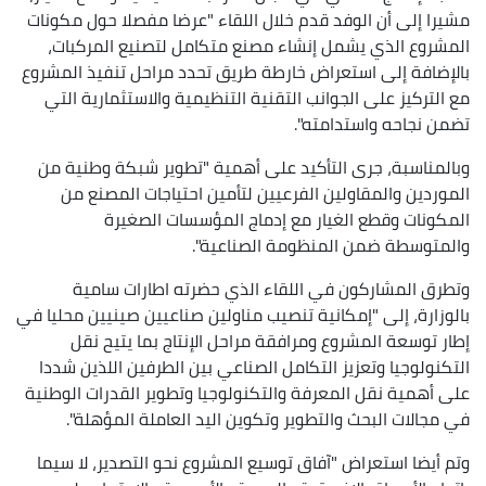
مشيرا إلى أن الوفد قدم خلال اللقاء "عرضا مفصلا حول مكونات
المشروع الذي يشمل إنشاء مصنع متكامل لتصنيع المركبات،
بالإضافة إلى استعراض خارطة طريق تحدد مراحل تنفيذ المشروع
مع التركيز على الجوانب التقنية التنظيمية والاستثمارية التي
تضمن نجاحه واستدامته".
وبالمناسبة، جرى التأكيد على أهمية "تطوير شبكة وطنية من
الموردين والمقاولين الفرعيين لتأمين احتياجات المصنع من
المكونات وقطع الغيار مع إدماج المؤسسات الصغيرة
والمتوسطة ضمن المنظومة الصناعية".
وتطرق المشاركون في اللقاء الذي حضرته اطارات سامية
بالوزارة، إلى "إمكانية تنصيب مناولين صناعيين صينيين محليا في
إطار توسعة المشروع ومرافقة مراحل الإنتاج بما يتيح نقل
التكنولوجيا وتعزيز التكامل الصناعي بين الطرفين اللذين شددا
على أهمية نقل المعرفة والتكنولوجيا وتطوير القدرات الوطنية
في مجالات البحث والتطوير وتكوين اليد العاملة المؤهلة".
وتم أيضا استعراض "آفاق توسيع المشروع نحو التصدير، لا سيما