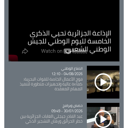
الإذاعة الجزائرية تحيي الذكرى
الخامسة لليوم الوطني للجيش
الوطني الشعبي
Catégorie
الدفاع الوطني
04/08/2026 - 12:10
فوج الأعمال الخاصة للقوات البحرية:
كفاءة عالية وتجهيزات متطورة لتنفيذ
المهام المعقدة
Catégorie
حصص وبرامج
30/07/2026 - 09:49
عبد القادر جيجلي:الغابات الجزائرية بين
خطر الحرائق ورهان التشجير الذكي