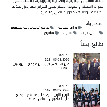
باتجاه الأسواق الإفريقية والعربية والأوروبية، بالاعتماد على
قدرات المصنع والموقع الاستراتيجي للجزائر، مما يعزز مكانة
الصناعة الوطنية كمحور صناعي إقليمي".
المصدر
وأج
وزارة الصناعة
شركة أتوموبيل نيو جينيريشن
سيفي غريب
سيارات
مشاريع
طالع ايضاً
الصناعة
Catégorie
06/08/2026 - 12:28
وزير الصناعة يعاين سير مجمع '' فيروفيال
'' بعنابة
الصناعة
Catégorie
05/08/2026 - 11:59
الوزير الأول يشرف على مراسم التوقيع
على اتفاقيتين للتعاون الصناعي