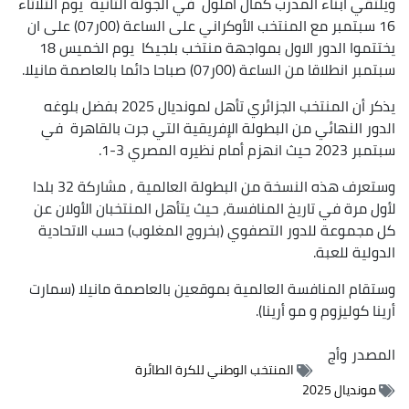
ويلتقي أبناء المدرب كمال أملول في الجولة الثانية يوم الثلاثاء
16 سبتمبر مع المنتخب الأوكراني على الساعة (00ر07) على ان
يختتموا الدور الاول بمواجهة منتخب بلجيكا يوم الخميس 18
سبتمبر انطلاقا من الساعة (00ر07) صباحا دائما بالعاصمة مانيلا.
يذكر أن المنتخب الجزائري تأهل لمونديال 2025 بفضل بلوغه
الدور النهائي من البطولة الإفريقية التي جرت بالقاهرة في
سبتمبر 2023 حيث انهزم أمام نظيره المصري 3-1.
وستعرف هذه النسخة من البطولة العالمية ، مشاركة 32 بلدا
لأول مرة في تاريخ المنافسة، حيث يتأهل المنتخبان الأولان عن
كل مجموعة للدور التصفوي (بخروج المغلوب) حسب الاتحادية
الدولية للعبة.
وستقام المنافسة العالمية بموقعين بالعاصمة مانيلا (سمارت
أرينا كوليزوم و مو أرينا).
المصدر
وأج
المنتخب الوطني للكرة الطائرة
مونديال 2025