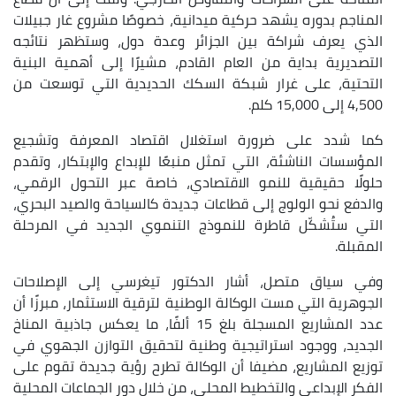
المناجم بدوره يشهد حركية ميدانية، خصوصًا مشروع غار جبيلات
الذي يعرف شراكة بين الجزائر وعدة دول، وستظهر نتائجه
التصديرية بداية من العام القادم، مشيرًا إلى أهمية البنية
التحتية، على غرار شبكة السكك الحديدية التي توسعت من
4,500 إلى 15,000 كلم.
كما شدد على ضرورة استغلال اقتصاد المعرفة وتشجيع
المؤسسات الناشئة، التي تمثل منبعًا للإبداع والإبتكار، وتقدم
حلولًا حقيقية للنمو الاقتصادي، خاصة عبر التحول الرقمي،
والدفع نحو الولوج إلى قطاعات جديدة كالسياحة والصيد البحري،
التي ستُشكّل قاطرة للنموذج التنموي الجديد في المرحلة
المقبلة.
وفي سياق متصل، أشار الدكتور تيغرسي إلى الإصلاحات
الجوهرية التي مست الوكالة الوطنية لترقية الاستثمار، مبرزًا أن
عدد المشاريع المسجلة بلغ 15 ألفًا، ما يعكس جاذبية المناخ
الجديد، ووجود استراتيجية وطنية لتحقيق التوازن الجهوي في
توزيع المشاريع، مضيفا أن الوكالة تطرح رؤية جديدة تقوم على
الفكر الإبداعي والتخطيط المحلي، من خلال دور الجماعات المحلية