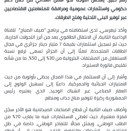
حكومي واستثمارات عمومية ومرافقة للمتعاملين الاقتصاديين
عبر توفير البنى التحتية وفتح الطرقات
.
وأكد تيغرسي، لدى استضافته في برنامج "ضيف الصباح" للقناة
الإذاعية الثانية، أن الانتقال الطاقوي يعد من أبرز التحولات الجارية،
حيث تم تسجيل استثمارات بقيمة 7 مليار دينار جزائري في مجال
الطاقات المتجددة، لافتًا إلى أن الجزائر تسعى لرفع نسبة
الاستغلال من المشتقات البترولية من 30% إلى 50%، ما من شأنه
تقليص فاتورة الاستيراد.
وأشار إلى أن الاستثمار في هذا المجال يحظى بأولوية من حيث
الامتيازات الجبائية والجمركية، داعيًا إلى تسهيل الولوج إلى
العقار الصناعي عبر الشباك الوحيد، الذي يعتبره رئيس
الجمهورية ركيزة لتوفير مناخ جذاب ومنظم.
وأضاف ضيف الثانية أن قطاع الصناعات الصيدلانية هو الآخر سجّل
قفزة معتبرة، حيث تغطي الاستثمارات فيه ما يقارب 70% من
الطلب الوطني، ويمثل مجالًا للتفاخر الوطني، خاصة في ظل
انفتاحه على الشراكات والتفاوض الخارجي. ولفت إلى أن قطاع