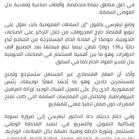
في خلق مناطق نشاط متخصصة، وأقطاب صناعية وفلاحية بدل
الفوضى السابقة.
وتابع تيغرسي بالقول "إن السلطات العمومية باتت تعوّل على
تنويع الاقتصاد خارج المحروقات، من خلال التركيز على الصناعات
التحويلية، موضحًا أن المادة الخام المستخرجة من المناجم تُباع
حاليًا بـ136 دولارًا للطن، بينما تبلغ قيمتها بعد التصنيع آلاف
الدولارات، وهو ما يبرز أهمية الاستثمار في الصناعات التحويلية
بدل تصدير المواد الخام كما في السابق.
وأكد أن العقار الاقتصادي غير المستغل سيُسترجع ويُمنح
لمستثمرين جادين، وهو ما يُجسّد فعليًا توجيهات رئيس
الجمهورية، الذي ركّز على تفعيل الشباك الوحيد لإزالة العراقيل
البيروقراطية، والتخلص من الممارسات السابقة التي كانت تمنح
المقررات دون ضمان تنفيذ فعلي للمشاريع.
وفي ختام حديثه، دعا الدكتور تيغرسي إلى ضرورة تسوية
إشكالية التمويل، والتسريع في تنفيذ المخطط الوطني
للاستثمار، وبلورة خارطة وطنية دقيقة لكل القطاعات الوزارية،
بما يسمح بالتنسيق المحكم، وضمان فعالية التحول الاقتصادي.