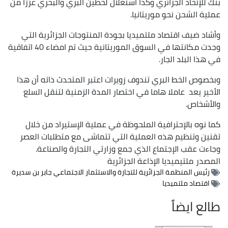
بنك للإتحاد الجزائري وكذا استغلال لخطين البري والبحري عززا من
عملية الشحن نحو موريتانيا.
وأشاد ضيف اقتصاد ملتميديا بجودة المنتوجات الجزائرية التي
وجدت مكانتها في السوق الموريتانية حيث تم امضاء 40 اتفاقية
في هذا البلد الجار.
وبخصوص الخط البري تندوف زويرات اعتبر المتحدث ذاته أن هذا
الأخير يعد عاملا هاما في اختصار المدة الزمنية لتنقل السلع
والأشخاص.
كما نوه بالإحترافية الملحوظة في عملية الإستيراد من خلال
تقنين وتنظيم هذه العملية التي تتماشى مع متطلبات العصر
وجاءت عقب الإجتماع الذي جمع وزارتي التجارة والصناعة.
المصدر
ملتيميديا الإذاعة الجزائرية
رئيس المنظمة الجزائرية للتجارة والاستثمار الاجتماعي جابر بن سديرة
اقتصاد ملتميديا
طالع ايضاً