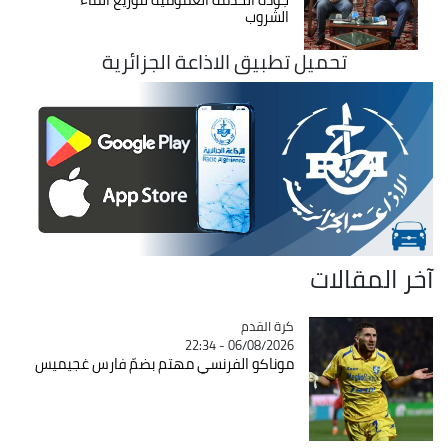
الشروب
تحميل تطبيق الاذاعة الجزائرية
آخر المقالات
Catégorie
كرة القدم
06/08/2026 - 22:34
موناكو الفرنسي مهتم بضمّ فارس غجيميس