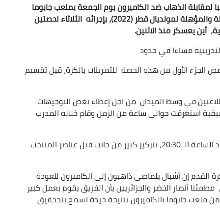
ا لمقابلة الذهاب ضد الكاميرون يوم الجمعة بملعب جابوما
(18:00 بتوقيت الجزائر)، لحساب مقابلات السد الفاصلة والمؤهلة لمونديال قطر (2022)، بإجرائه الثلاثاء لحصتين
ية، أين يعسكر منذ الاثنين.
لتدريبية مساءا في حدود
شفة، حيث خصص الجزء الأول من هذه الحصة للتمرينات بالكرة، قبل تقسيم
للاعبين في وسط الميدان من اجل إعطاء بعض التوجيهات
يقية استغرقت حوالي ساعة من الزمن وقام خلاله المدرب
واتسمت هذه الحصة التدريبية التي انتهت في حدود الساعة الـ 20:30، بتركيز كبير من جانب قبل عناصر المنتخب
كرة القدم إن أشبال بلماضي ذاهبون إلى الكاميرون للعودة
مطمئنا أنصار الخضر والجزائريين بأن الفريق يقوم بعمل كبير
 من ملعب جابوما بالكاميرون بنتيجة جيدة تسمح بتجحقيق