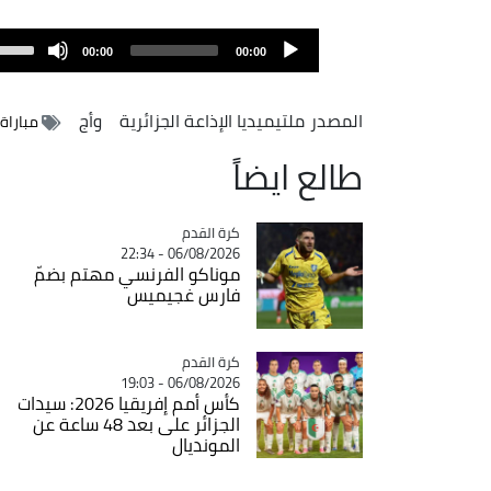
Audio
00:00
00:00
Player
المصدر
ملتيميديا الإذاعة الجزائرية
وأج
مباراة
طالع ايضاً
Catégorie
كرة القدم
06/08/2026 - 22:34
موناكو الفرنسي مهتم بضمّ
فارس غجيميس
Catégorie
كرة القدم
06/08/2026 - 19:03
كأس أمم إفريقيا 2026: سيدات
الجزائر على بعد 48 ساعة عن
المونديال