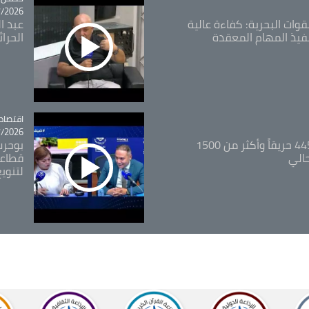
26 - 09:49
قوات البحرية: كفاءة عالية
عبد ال
فيذ المهام المعقدة
الحرا
اقتصاد
tégorie
26 - 12:13
المدير العام للغابات: 445 حريقاً وأكثر من 1500
بوحرب
حالي
قطاعي
لتنويع