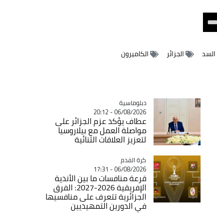
Use
Up/Down
Arrow
 السد
الجزائر
الكاميرون
keys
to
increase
or
decrease
Catégorie
دبلوماسية
06/08/2026 - 20:12
volume.
عطاف يؤكد عزم الجزائر على
مواصلة العمل مع بيلاروسيا
لتعزيز العلاقات الثنائية
Catégorie
كرة القدم
06/08/2026 - 17:31
قرعة منافسات ما بين الأندية
الإفريقية 2026-2027: الفرق
الجزائرية تتعرف على منافسيها
في الدورين التمهيديين