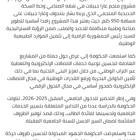
مشروع منجم غارا جبيلات في شقه الصناعي وخط السكة
الحديدية المنجمي الذي يربط بشار بتندوف وغارا جبيلات على
مسافة 950 كلم, حيث يعتبر هذا المشروع رافدا أساسيا لتطوير
صناعة وطنية متكاملة للحديد والصلب, ضمن الرؤية الاستراتيجية
للسيد رئيس الجمهورية الرامية إلى تثمين الموارد الطبيعية
الوطنية.
كما استمعت الحكومة إلى عرض حول جملة من المشاريع
الهادفة لتحسين نوعية خدمات الاتصالات الإلكترونية والتغطية
عبر التراب الوطني, من خلال تعزيز البنى التحتية بما في ذلك
تأمين الكوابل البحرية ورفع القدرات الوطنية في مجال الاتصالات
الإلكترونية كمحور أساسي في مجال التحول الرقمي.
وفي إطار التحضير للدخول الجامعي المقبل 2025-2026, تناولت
الحكومة بالدراسة عددا من التدابير المتعلقة بتسيير الخدمات
الجامعية وتحسينها لفائدة الطالب, وذلك قصد توفير الظروف
الملائمة لضمان السير الحسن للسنة الجامعية المقبلة.
هذا واستعرضت الحكومة الجهود المبذولة لتحسين ظروف حركة