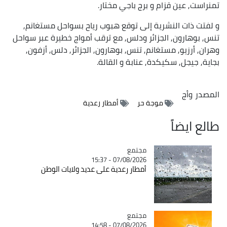
تمنراست, عين قزام و برج باجي مختار.
و لفتت ذات النشرية إلى توقع هبوب رياح بسواحل مستغانم,
تنس, بوهارون, الجزائر ودلس, مع ترقب أمواج خطيرة عبر سواحل
وهران, أرزيو, مستغانم, تنس, بوهارون, الجزائر, دلس, أزفون,
بجاية, جيجل, سكيكدة, عنابة و القالة.
المصدر
وأج
موجة حر
أمطار رعدية
طالع ايضاً
مجتمع
Catégorie
07/08/2026 - 15:37
أمطار رعدية على عديد ولايات الوطن
مجتمع
Catégorie
07/08/2026 - 14:58