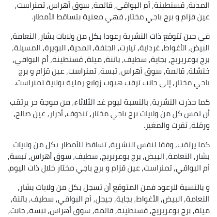
المدية, قسنطينة, أم البواقي, قالمة, سوق أهراس, تمنراست,
عين قزام و برج باجي مختار, فهي معنية بتساقط الأمطار.
في حين تتوقع ذات النشرية رعودا بكل من ولايات بشار, النعامة,
البيض, الأغواط, غرداية, تيارت, الجلفة, المدية, البويرة, المسيلة,
برج بوعريريج, بجاية, سطيف, باتنة, ميلة, قسنطينة, أم البواقي,
خنشلة, قالمة, سوق أهراس, تبسة, تمنراست, عين قزام و برج
باجي مختار, إلى جانب ترقب هبوب زوابع رملية بولاية تمنراست.
كما حذرت النشرية, بالنسبة ليوم غد الثلاثاء, من موجة حر يرتقب
أن تمس كل من ولايات برج باجي مختار, تندوف, أدرار, عين صالح,
ورقلة, تقرت والمغير.
كما يرتقب, وفقا لنفس النشرية, تساقط للأمطار بكل من ولايات
بشار, النعامة, البيض, برج بوعريريج, سطيف, سوق أهراس, تبسة,
أم البواقي, تمنراست, عين قزام و برج باجي مختار خلال ذات اليوم.
و بالنسبة للرعود فمن المتوقع أن تسجل بكل من ولايات بشار,
النعامة, البيض, الأغواط, بجاية, جيجل, أم البواقي, سطيف, باتنة,
ميلة, برج بوعريريج, قسنطينة, قالمة, سوق أهراس, تبسة, جانت,