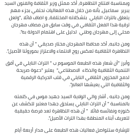
وبمناسبة افتتاح التظاهرة، أكد ممثل وزير الثقافة والفنون السيد
يبرير سماعيل، بأنه من خلال هذه الفعاليات نحتفي بجزء مهم
يتعلق بالتراث النايلي بتشكلاته المختلفة، و اضاف قائلا ،"ولعل
ترقية هذا الفعل الثقافي في وقت سابق من مصاف مهرجان
محلي إلى مهرجان وطني لدليل على اهتمام الدولة به".
ومن جانبه، أكد محافظ المهرجان مختار صديقي " أن هذه
التظاهرة الثقافية تعكس روح الانتماء والاعتزاز بموروثنا الأصيل".
وأبرز "أن شعار هذه الطبعة الموسوم ب " التراث النايلي في أفق
التنمية الثقافية والذكاء الاصطناعي" يعتبر "دعوة صريحة
لدمج المخزون الثقافي النايلي في قلب الحركية الرقمية
والثقافية التي يعيشها العالم".
ومن جانبه ، أشار والي الولاية السيد جهيد موس في كلمته
بالمناسبة " أن التراث النايلي يستحق جهدا معتبر للكشف عن
كنوزه ونفائسه قائلا " أن هذه التظاهرة تعد فرصة حقيقية
لتعريف أبناء المنطقة بهذا التراث الأصيل".
للإشارة ستتواصل فعاليات هذه الطبعة على مدار أربعة أيام