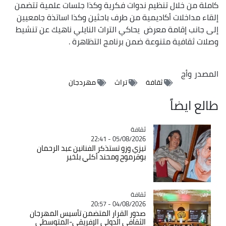
كاملة من خلال تنظيم ندوات فكرية وكذا جلسات علمية تتضمن
إلقاء مداخلات أكاديمية من طرف باحثين وكذا اساتذة جامعيين
إلى جانب إقامة معرض يحاكي التراث النايلي ناهيك عن تنشيط
وصلات ثقافية متنوعة ضمن برنامج التظاهرة .
المصدر
وأج
ثقافة
تراث
مهردجان
طالع ايضاً
ثقافة
Catégorie
05/08/2026 - 22:41
تيزي وزو تستذكر الفنانين عبد الرحمان
بوقرموح ومحند أكلي بلخير
ثقافة
Catégorie
04/08/2026 - 20:57
صدور القرار المتضمن تأسيس المهرجان
الثقافي الدولي الإفريقي-المتوسطي