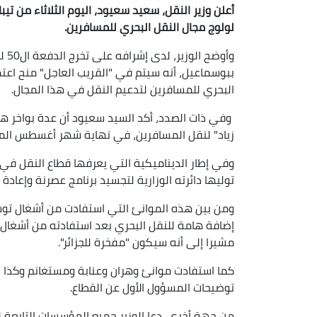
أعلن وزير النقل، سعيد سعيود، اليوم الثلاثاء من تي
لولوج مجال النقل البحري للمسافرين.
وأو
ببوسماعيل، أنه سيتم في "القريب العاجل" منح اعت
البحري للمسافرين لتدعيم النقل في هذا المجال.
وفي ذات الصدد، أكد السيد سعيود أن عدة بواخر هي
زياد" لنقل المسافرين، في نهاية شهر أغسطس الم
وفي إطار الديناميكية التي يعرفها قطاع النقل في م
توليها دائرته الوزارية لتجسيد برنامج عصرنة وإعادة 
ومن بين هذه الموانئ التي استفادت من أشغال توس
إضافة هامة للنقل البحري بعد استفادته من أشغال 
مشيرا إلى أنه سيكون "مفخرة للجزائر".
كما استفادت موانئ وهران وعنابة ومستغانم وكذا 
توضيحات المسؤول الأول عن القطاع.
من جهة أخرى، دعا الوزير جميع المؤسسات التابعة ل