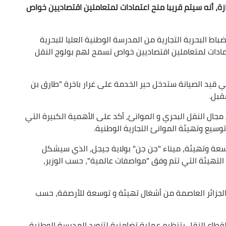
بازة، أنه سيتم قريبا منح اعتمادات لمتعاملين اقتصاديين خواص
ضح الوزير، لدى إشرافه على تخرج الدفعة ال50 لضباط البحرية التجارية من المدرسة الوطنية العليا للبحرية
مادات لمتعاملين اقتصاديين خواص تسمح لهم بولوج النقل
 قيد الصيانة ستدخل حير الخدمة على غرار باخرة "طارق بن
قبل.
جال النقل البحري و الموانئ، أكد على الأهمية الكبيرة التي
توسيع وتهيئة الموانئ التجارية الوطنية.
عة وتهيئة، ميناء "جن جن" بولاية جيجل، الذي سيشكل
التهيئة التي تتم وفق "مواصفات عالمية"، حسب الوزير،
الجزائر العاصمة من أشغال تهيئة و توسعة للأرصفة، حسب
قطاع النقل بتنظيم عملية تضامنية لتزويد المدرسة الوطنية