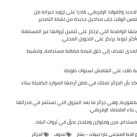
ديد والفولاذ الإفريقي، قادرا على تزويد جيرانه من
 نفس الوقت جلب مداخيل جديدة من نشاط التصدير.
يتها الواضحة التي ترتكز على تثمين ثرواتها غير المستغلة
ثر تنوعا. يرتكز على التحويل المحلي.
ة المدى تهدف إلى خلق قيمة مضافة مستدامة، وتنشيط
 ظلت على الهامش لسنوات طويلة.
د بأن الجزائر تمتلك في باطن أرضها الموارد الكفيلة ببناء
مهورية، وهي جزائر ما بعد البترول التي تستثمر في قدراتها
ناء الاقتصاد الإفريقي.
تدام، مرن ومتوازن ومتجذر بحقّ في ثروات البلاد.
الخط المنجمي غارا جبيلات – بشار
تندوف
الجزائر