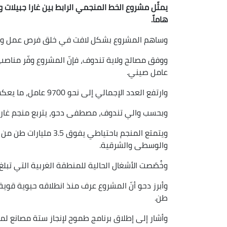
هاماً.
وساهم المشروع بشكل لافت في خلق فرص عمل واس
عامل صيني.
وارتفع العدد الإجمالي إلى نحو 9700 عامل، ما يعكس حجم الحيوية الاقتصادية التي أطلقها هذا المشروع الضخم.
وبحسب والي تندوف، مصطفى دحو، يتربع منجم غارا جبيلات ع
ويتمتع المنجم باحتياطي 
والوسطى والشرقية.
وخُصّصت الأشغال الحالية للمنطقة الغربية التي تبلغ مساحتها 5
طن.
وأشار إلى إطلاق برنامج طموح لإنجاز ستة مصانع لمعال