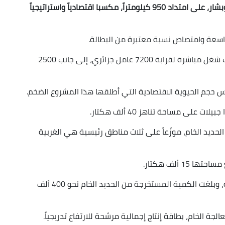
يمثّل مشروع الخط المنجمي الرابط بين غارا جبيلات وبشار، على امتداد 950 كيلومتراً، مكسبا اقتصادياً واستراتيجياً
عة وامتصاص نسبة معتبرة من البطالة.
ووفق مصالح ولاية تندوف، فإنّ المشروع وفّر مناصب شغل مباشرة لقرابة 7200 عامل جزائري، إلى جانب 2500
لى مساحة تناهز 40 ألف هكتار.
يفوق 3.5 مليارات طن من الحديد الخام، موزّعاً على ثلاث مناطق رئيسية هي الغربية
1 ألف هكتار.
وأبرز دحو أنّ المشروع عرف منذ انطلاقه حيوية قوية، وبلغت الكمية المستخرجة من الحديد الخام نحو 400 ألف
جة الخام، بطاقة إنتاج إجمالية مرشحة للارتفاع تدريجياً.