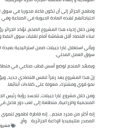
وتطمح الجزائر إلى أن تكون فاعلا محوريا في سوق الح
احتياجاتهم لهذه المادة الحيوية في الصناعة وفي
ومن خلال إحياء هذا المشروع الضخم، تؤكد الجزائر رؤ
لبناء اقتصاد أقل هشاشة أمام تقلبات سوق النفط وأك
ويأتي استغلال غارا جبيلات ضمن استراتيجية بعيد
سوق العمل المحلي.
ويمهّد المنجم لوضع أسس قطب صناعي في منطقة
إنّ هذا المشروع يعد رمزاً لنفس اقتصادي جديد، ويؤك
نمو قوي ومشترك، معولة على كفاءات أبنائها.
ومن خلال مشروع غارا جبيلات، تتجسد رؤية رئيس الج
المنجمية والزراعية، متطلعة إلى لعب دور فاعل في ب
إنه أكثر من مجرد منجم… إنه قاطرة لطموح تنموي مس
المصدر
ملتيميديا الإذاعة الجزائرية
وأج
مشروع 