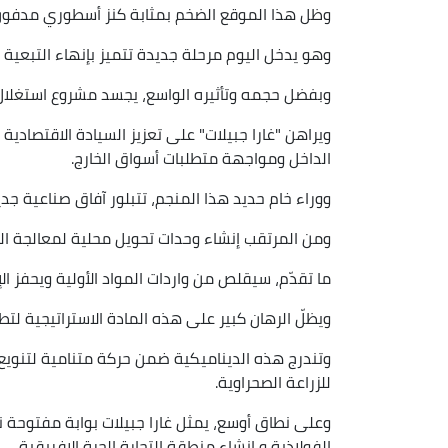
وظل هذا الموقع الضخم بمثابة كنز أسطوري مدفون 
وهو يدخل اليوم مرحلة جديدة تتميز بإنهاء التبعية ش
وبفضل حجمه وتأثيره الواسع، يجسد مشروع استغلال 
ويراهن "غارا جبيلات" على تعزيز السيادة الاقتصادية
الداخل ومواجهة متطلبات أسواق الخارج.
ووراء خام حديد هذا المنجم، تتبلور آفاق صناعية جدي
ومن المرتقب إنشاء وحدات تحويل محلية لمعالجة ال
ما تقدّم، سيقلص من واردات المواد الأولية ويحفز الإ
ويظلّ الرهان كبير على هذه المادة الاستراتيجية لتطو
وتندرج هذه الديناميكية ضمن حركة متنامية لتنويع
للزراعة الصحراوية.
وعلى نطاق أوسع، يمثل غارا جبيلات بوابة مفتوحة نح
الفولاذية و إنشاء منطقة التجارة الحرة الإفريقية.