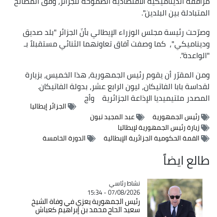
مرافقة الديناميكية الاقتصادية الطموحة للجزائر، وفق المصالح
المتبادلة بين البلدين".
وصرّحت رئيسة مجلس الوزراء الإيطالي بأنّ الجزائر "بلد صديق
وديناميكي"، كما وصفت آفاق تعاونهما الثنائي مستقبلاً بـ
"الواعدة".
ومن المقرّر أن يقوم رئيس الجمهورية، هذا الخميس، بزيارة
لقداسة بابا الفاتيكان، ليون الرابع عشر، بدولة الفاتيكان.
المصدر
ملتيميديا الإذاعة الجزائرية
وأج
الجزائر إيطاليا
رئيس الجمهورية
عبد المجيد تبون
زيارة رئيس الجمهورية لإيطاليا
القمة الحكومية الجزائرية الإيطالية
الدورة الخامسة
طالع ايضاً
Catégorie
نشاط رئاسي
07/08/2026 - 15:34
رئيس الجمهورية يعزي في وفاة الشيخ
سعيد الحاج محمد بن إبراهيم كعباش