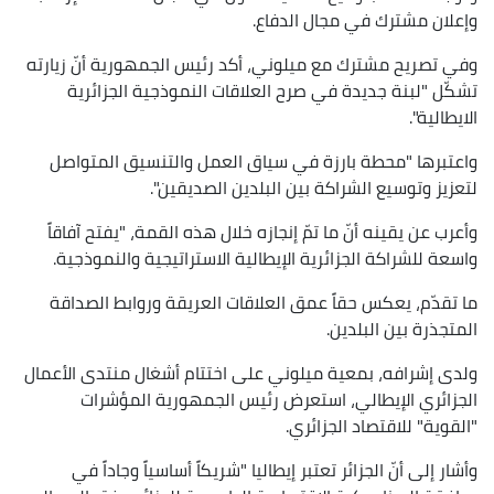
وإعلان مشترك في مجال الدفاع.
وفي تصريح مشترك مع ميلوني، أكد رئيس الجمهورية أنّ زيارته
تشكّل "لبنة جديدة في صرح العلاقات النموذجية الجزائرية
الايطالية".
واعتبرها "محطة بارزة في سياق العمل والتنسيق المتواصل
لتعزيز وتوسيع الشراكة بين البلدين الصديقين".
وأعرب عن يقينه أنّ ما تمّ إنجازه خلال هذه القمة، "يفتح آفاقاً
واسعة للشراكة الجزائرية الإيطالية الاستراتيجية والنموذجية.
ما تقدّم، يعكس حقاً عمق العلاقات العريقة وروابط الصداقة
المتجذرة بين البلدين.
ولدى إشرافه، بمعية ميلوني على اختتام أشغال منتدى الأعمال
الجزائري الإيطالي، استعرض رئيس الجمهورية المؤشرات
"القوية" للاقتصاد الجزائري.
وأشار إلى أنّ الجزائر تعتبر إيطاليا "شريكاً أساسياً وجاداً في