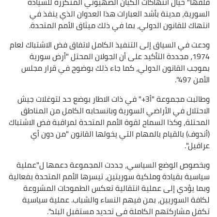
قلقها" حيال انتهاكات الكيان الصهيوني المتكررة للسيادة
السورية، مدينة بأشد العبارات هذا العدوان الذي ينفذ في
انتهاك للقانون الدولي، بما في ذلك ميثاق الأمم المتحدة.
ودعت في السياق إلى التنفيذ الكامل لاتفاق فض الاشتباك لعام
1974، مجددة التأكيد على أن الجولان المحتل "أرض سورية
بموجب القانون الدولي، كما جاء ذلك بوضوح في قرار مجلس
الأمن 497".
وطالبت مجموعة "أ3+" في ذات الاطار بوضع حد لتوغلات جيش
الاحتلال في الأراضي السورية وبانسحابه الكامل من المناطق
المحتلة، وكذا السماح لقوة الأمم المتحدة لمراقبة فض الاشتباك
(أندوف) بالقيام بالمهام التي يخولها القانون "من دون أي
عراقيل".
وبخصوص الوضع السياسي، جددت المجموعة دعمها ل"عملية
سياسية بقيادة وملكية سوريتين، تيسرها الأمم المتحدة بفعالية
وبما يؤدي إلى عملية انتقالية تعكس الطموحات المشروعة
لكافة السوريين، بمن فيهم النساء والشباب. عملية سياسية
تكفل مشاركتهم الكاملة في تحديد مستقبل البلد".