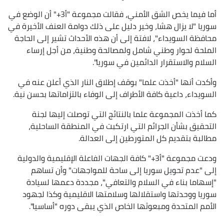
أما فيما يخص الشق الأمني، فقالت مجموعة "أ3+" أن الوضع في
سوريا "لا يزال هشا، وخير دليل على ذلك دوامة العنف الأخيرة في
محافظة السويداء"، لافتة إلى أن هذه الأحداث تشير إلى الحاجة
الملحة لحوار وطني شامل ولمصالحة وطنية، من أجل إرساء
السلام والاستقرار الدائمين في سوريا".
وأكدت أنها "أخذت علما" بوقف إطلاق النار الذي أعلن عنه في
السويداء، داعية كافة الأطراف إلى الوفاء بالتزاماتها بحسن نية.
كما أخذت المجموعة علما بالنتائج التي توصلت إليها لجنة
التحقيق بشأن الجرائم التي ارتكبت في المنطقة الساحلية،
مطالبة بتقديم كل المتورطين إلى العدالة.
ودعت مجموعة "أ3+" كافة الجهات الفاعلة الإقليمية والدولية
إلى "عدم تحويل سوريا إلى ساحة للمواجهات" وأن تساهم
"إسهاما بناء في السلام والتعافي"، مجددة دعمها لسيادة
سوريا ووحدتها واستقلالها وسلامتها الاقليمية وكذا لجهود
الأمم المتحدة ومبعوثها الخاص الذي يبقى دوره "أساسيا".