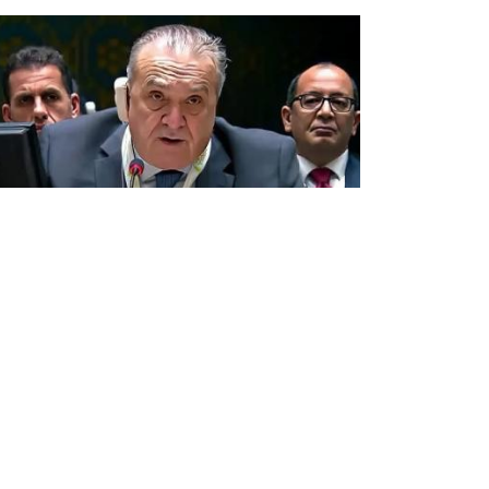
مجلس الأمن: مجموعة "أ3+" تشجع
استمرار الحوار بين منظمة حظر
الأسلحة الكيميائية وسوريا
أبدت مجموعة "أ3+" بمجلس الأمن الدولي, اليوم
الخميس, ترحيبها باستعداد سوريا لإرساء علاقات تت
ب"الشفافية" مع منظمة حظر الأسلحة الكيميائية,