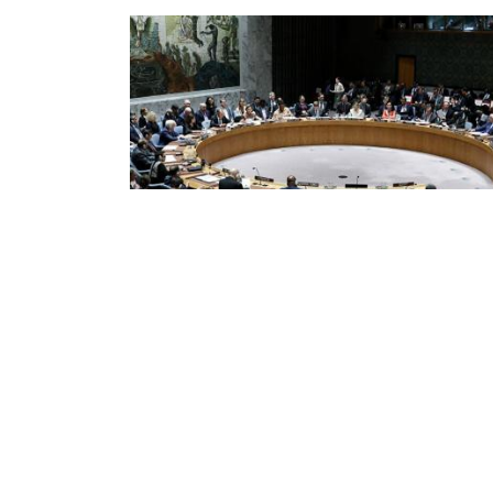
لب من الجزائر والصومال...مجلس
أمن يعقد هذا الخميس اجتماعا بشأن
وضع في سوريا
د مجلس الأمن الدولي, هذا الخميس, جلسة
طة مفتوحة بشأن الوضع في سوريا, بطلب من
زائر والصومال, لمناقشة آثار الاعتداءات الصهيونية