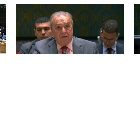
مجلس الأمن: مجموعة "أ3+" تدعو الى
بط
انتقال شامل في سوريا
ال
ال
دعت مجموعة "أ3+" بمجلس الأمن الدولي (الجزائر,
الصومال, سيراليون وغويانا), اليوم الجمعة بنيويورك,
يعق
إلى انتقال شامل في سوريا, مشددة على أن وجود
سم
إحا
سلام دائم يتطلب انخراط جميع مكونات المجتمع
الج