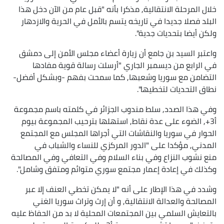
خلال المرحلة الانتقالية, مذكرا بأنه "قبل عام من الآن دخل هذا
البلد فصلا جديدا في تاريخه يتسم بالأمل في الحرية والازدهار
ولكن أيضا بتحديات جدية".
واعتبر السيد بن جامع أن زيارة أعضاء مجلس الأمن إلى دمشق
في الرابع من ديسمبر الجاري "أرسلت رسالة قوية مفادها
التضامن مع سوريا وشعبها, كما سمحت بفهم -وبشكل أفضل-
نطاق التحديات لتخطيها".
وفي هذا الصدد, سلط مندوب الجزائر في كلمته باسم مجموعة
أ3+, الضوء على عدة نقاط, استهلها بترحيب المجموعة بيوم
الحوار في سوريا والنقاشات التي أجراها المجلس مع المجتمع
المدني, مؤكدا على "الدور المركزي للنساء والشباب في
منع نشوب النزاع وفي بناء السلام وفي التعافي وفي المصالحة
وكذلك في إعادة إعمار مجتمع سوري متوائم ومتفق وشامل".
وشدد في هذا الإطار على أنه "لا يمكن تخطي العنف إلا عبر
المصالحة والعدالة الانتقالية, و أن إرث وتراث سوريا الغني
بالتعايش السلمي بين المجتمعات المحلية لا بد من الحفاظ عليه