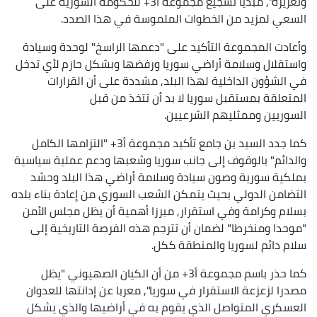
وتعزيزه", مبديا تشجيع مجموعة أ3+ للحكومة السورية على
السعي لمزيد من الخطوات الملموسة في هذا الصدد.
وأعادت المجموعة التأكيد على "دعمها الراسخ" لوحدة وسيادة
واستقلال وسلامة أراضي سوريا ورفضها وبشكل حازم لأي تدخل
في الشؤون الداخلية لهذا البلد, مشددة على أن القرارات
المتعلقة بمستقبل سوريا لا بد أن تتخذ من قبل
السوريين وممثليهم الشرعيين.
كما جدد السيد بن جامع تأكيد مجموعة أ3+ "التزامها الكامل
والدائم" بالوقوف إلى جانب سوريا وشعبها ودعم عملية سياسية
بملكية سورية وصون سيادة وسلامة أراضي هذا البلد وحشد
التضامن الدولي بحيث يتمكن الشعب السوري من إعادة بناء بلده
بسلام وكرامة وفي استقرار, مبرزا أهمية أن يظل مجلس الأمن
"موحدا ومنخرطا" لضمان أن تترجم هذه الفرصة التاريخية إلى
سلام دائم لسوريا والمنطقة ككل.
كما حذر باسم مجموعة أ3+ من أن الكيان الصهيوني "يظل
مصدرا لزعزعة الاستقرار في سوريا", معربا عن إدانتها للعدوان
العسكري المتواصل الذي يقوم به في أراضيها والذي يشكل