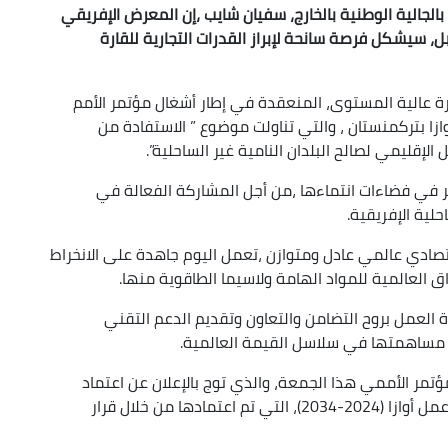
بالجالية الوطنية بالخارج، سفيان شايب ،إن المعرض الإفريقي
بل، سيشكل فرصة سانحة لإبراز القدرات التجارية للقارة
 عالية المستوى، المنعقدة في إطار أشغال مؤتمر الأمم
ازا بتركمنستان ، والتي تناولت موضوع ” الاستفادة من
 الإقليمي لصالح البلدان النامية غير الساحلية”.
ئر في فضاءات انتماءها ،من أجل المشاركة الفعالة في
حلية الإفريقية.
قتصادي عالمي عادل ومتوازن ،تعمل اليوم جاهدة على الانخراط
العالمية للمواد الهامة ولاسيما الطاقوية منها.
 العمل بروح التضامن والتعاون وتقديم الدعم التقني
من مساهمتها في سلاسل القيمة العالمية.
ؤتمر الأممي هذا الجمعة، والذي توج بالإعلان عن اعتماد
البيان السياسي لاوازا، وعن دخول حيز التنفيذ لخطة عمل أوازا (2024-2034)، التي تم اعتمادها من خلال قرار