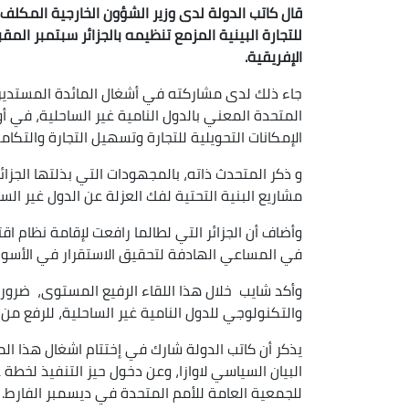
قال كاتب الدولة لدى وزير الشؤون الخارجية المكلف 
للتجارة البينية المزمع تنظيمه بالجزائر سبتمبر المق
الإفريقية.
جاء ذلك لدى مشاركته في أشغال المائدة المستديرة
المتحدة المعني بالدول النامية غير الساحلية، في أو
الإمكانات التحويلية للتجارة وتسهيل التجارة والتكامل
و ذكر المتحدث ذاته، بالمجهودات التي بذلتها الجزا
مشاريع البنية التحتية لفك العزلة عن الدول غير السا
وأضاف أن الجزائر التي لطالما رافعت لإقامة نظام ا
في المساعي الهادفة لتحقيق الاستقرار في الأسواق 
وأكد شايب خلال هذا اللقاء الرفيع المستوى، ضرورة
والتكنولوجي للدول النامية غير الساحلية، للرفع 
يذكر أن كاتب الدولة شارك في إختتام اشغال هذا الم
للجمعية العامة للأمم المتحدة في ديسمبر الفارط.