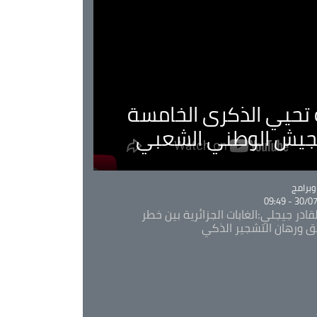
ية تحيي الذكرى الخامسة
لجيش الوطني الشعبي
Ca
برامج
30/07/20
قادر جيجلي:الغابات الجزائرية بين خطر
ئق ورهان التشجير الذكي
Ca