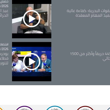
tégorie
حصص و
26 - 09:49
قوات البحرية: كفاءة عالية
عبد ال
فيذ المهام المعقدة
الحرا
اقتصاد
tégorie
26 - 12:13
المدير العام للغابات: 445 حريقاً وأكثر من 1500
بوحرب
حالي
قطاعي
لتنويع