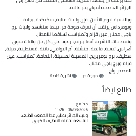
الجزائر العاصمة أمواج بحر عالية.
وبالنسبة ليوم الاثنين, فإن ولايات عنابة, سكيكدة, بجاية
وبومرداس يرتقب أن تعرف موجة حر, بينما ستشهد ولايات برج
باجي مختار, عين قزام وتمنراست تساقطا للأمطار.
وتفيد ذات النشرية أيضا بترقب رعود على كل من ولايات سوق
أهراس, تبسة, قالمة, خنشلة, أم البواقي, باتنة, قسنطينة, ميلة,
سطيف, برج بوعريريج, المسيلة لمسيلة, النعامة، تمنراست, عين
قزام وبرج باجي مختار.
المصدر
وأج
موجة حر
نشرية خاصة
طالع ايضاً
مجتمع
Catégorie
06/08/2026 - 11:26
ولاية الجزائر تطلق غدا الجمعة الطبعة
التاسعة لحملة التنظيف الكبرى