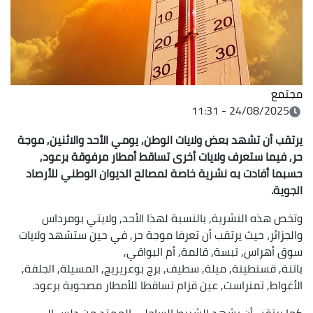
مجتمع
24/08/2025 - 11:31
يرتقب أن تشهد بعض ولايات الوطن, يومي الأحد والاثنين, موجة
حر, فيما ستعرف ولايات أخرى تساقط أمطار مرفوقة برعود,
حسبما أفادت به نشرية خاصة لمصالح الديوان الوطني للأرصاد
الجوية.
وتخص هذه النشرية, بالنسبة لهذا الأحد, ولايتي بومرداس
والجزائر، حيث يرتقب أن تعرفا موجة حر, في حين ستشهد ولايات
سوق أهراس, تبسة, قالمة, أم البواقي,
باتنة, قسنطينة, ميلة, سطيف, برج بوعريريج, المسيلة, الجلفة,
الأغواط, تمنراست, عين قزام تساقطا للأمطار مصحوبة برعود.
كما يرتقب أن يشهد الشريط الساحلي الممتد من دلس إلى