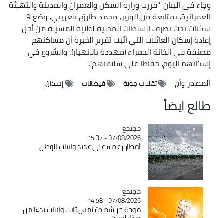
وجاء في البيان: "قررت وزارة السكن والعمران والمدينة والتهيئة
العمرانية، بمتابعة من الوزير، محمد طارق بلعريبي، وضع 9
سكنات تحت تصرف السلطات المحلية لولاية المسيلة من أجل
إعادة إسكان العائلات التي أثبت تقرير الخبرة أن مساكنهم
مصنفة في الخانة الحمراء (مهددة بالانهيار)، والشروع في
إسكانهم اليوم، حفاظا على سلامتهم".
المصدر
وأج
تقلبات جوية
فيضانات
إسكان
طالع ايضاً
مجتمع
Catégorie
07/08/2026 - 15:37
أمطار رعدية على عديد ولايات الوطن
مجتمع
Catégorie
07/08/2026 - 14:58
موجة حر شديدة تمس ثلاث ولايات بدءا من
هذا السبت