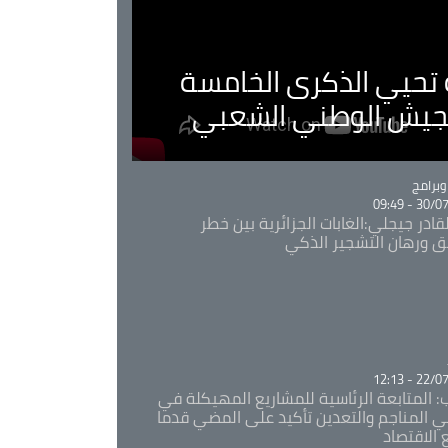
ية تحيي الذكرى الخامسة
لجيش الوطني الشعبي
Ca
برامج
30/07/20
قادر جيجلي:الغابات الجزائرية بين خطر
ئق ورهان التشجير الذكي
Ca
22/07/20
: المتابعة الرئاسية للمشاريع المهيكلة في
 المناجم والتعدين تأكيد على المضي قدما
 الاقتصاد