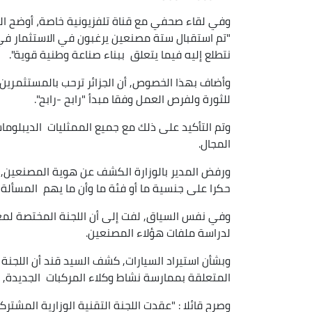
وفي لقاء صحفي مع قناة تلفزيونية خاصة، أوضح المدير
"تم استقبال ستة مصنعين يرغبون في الاستثمار في 
نتطلع إليه فيما يتعلق ببناء صناعة وطنية قوية".
وأضاف بهذا الخصوص, أن الجزائر ترحب بالمستثمري
للثورة ولفرص العمل وفقا مبدأ "رابح -رابح".
وتم التأكيد على ذلك مع جميع الممثليات الديبلوما
المجال.
ورفض المدير بالوزارة الكشف عن هوية المصنعين, ل
حكرا على جنسية ما أو فئة ما وأن ما يهم المسألة
وفي نفس السياق, لفت إلى أن اللجنة المختصة لمعا
لدراسة ملفات هؤلاء المصنعين.
وبشأن استيراد السيارات, كشف السيد قند أن اللجنة 
المتعلقة بممارسة نشاط وكلاء المركبات الجديدة, رفضت 19 ملفا من أصل 27 ملف قام
وصرح قائلا : "عقدت اللجنة التقنية الوزارية المشت