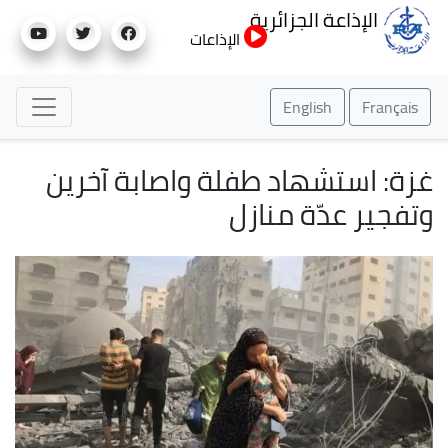
تجاوز
الإذاعة الجزائرية
إلى
الإذاعات
المحتوى
الرئيسي
English
Français
غزة: استشهاد طفلة واصابة آخرين
وتفجير عدّة منازل