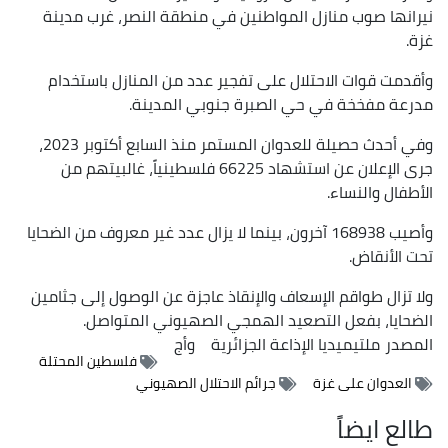
نيرانها صوب منازل المواطنين في منطقة النصر، غرب مدينة
غزة.
وأقدمت قوات الاحتلال على تفجير عدد من المنازل باستخدام
مدرعة مفخخة في حي الصبرة جنوبي المدينة.
وفي أحدث حصيلة للعدوان المستمر منذ السابع أكتوبر 2023،
جرى الإعلان عن استشهاد 66225 فلسطينياً، غالبيتهم من
الأطفال والنساء.
وأصيب 168938 آخرون، بينما لا يزال عدد غير معروف من الضحايا
تحت الأنقاض.
ولا تزال طواقم الإسعاف والإنقاذ عاجزة عن الوصول إلى جثامين
الضحايا، بفعل التصعيد الهمجي الصهيوني المتواصل.
المصدر
ملتيميديا الإذاعة الجزائرية
وأج
فلسطين المحتلة
العدوان على غزة
جرائم الاحتلال الصهيوني
طالع ايضاً