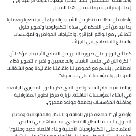
إعداد إستراتيجية وطنية في هذا المجال.
وأضاف أن قطاعه ينتظر من الشباب والخبراء أن يجتمعوا ويعملوا
يدا بيد من أجل التحكم في هذه التكنولوجيا وتطوير حلول
تتماشى مع الواقع الجزائري واحتياجات المواطن والمؤسسات
والقطاع الاقتصادي في الجزائر.
كما ألح الوزير على ضرورة التحرر من النماذج الأجنبية، مؤكدا أن
"الكرة الآن في ملعب الشباب والجامعيين والخبراء لتطوير ذكاء
اصطناعي يتلاءم مع خصوصياتنا وثقافتنا وتقاليدنا ومع انشغالات
المواطن والمؤسسات على حد سواء".
وبالمناسبة، قام السيد واضح، الذي ذكر بالدور المحوري للجامعة
في إنشاء المؤسسات الناشئة، بزيارة مركز تطوير المقاولاتية
وحاضنة المؤسسات بجامعة مولود معمري.
وأوضح أن "الجامعة خزان للطاقة والابتكار والمقاولاتية ومصدر
للحلول بالنسبة للقطاع الاقتصادي، بما يساهم في تقليص
الاعتماد على التكنولوجيات الأجنبية وبناء اقتصاد جديد ومتنوع"،
مشيرا إلى أن الهدف هو "بناء اقتصاد جديد قائم على الشباب