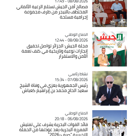
08/08/2026 - 17:49
مصالح أمن الجيش تستلم الرعية الألماني
المختطف بالنيجر من طرف مجموعة
إجرامية مسلحة
Catégorie
الدفاع الوطني
08/08/2026 - 12:44
مجلة الجيش: الجزائر تواصل تحقيق
إنجازات نوعية وتاريخية في كنف نعمة
الأمن والاستقرار
Catégorie
نشاط رئاسي
07/08/2026 - 15:34
رئيس الجمهورية يعزي في وفاة الشيخ
سعيد الحاج محمد بن إبراهيم كعباش
Catégorie
الدفاع الوطني
06/08/2026 - 20:18
قائد القوات البحرية يشرف على تفتيش
المفرزة البحرية بعد عودتها من الحملة
التدريبية "صيف-2026"