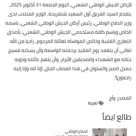
لأركان الجيش الوطني الشعبي, اليوم الجمعة 31 أكتوبر 2025,
يتقدم السيد الفريق أول السعيد شنقريحة, الوزير المنتدب لدى
وزير الدفاع الوطني, رئيس أركان الجيش الوطني الشعبي, باسمه
الخاص وباسم كافة مستخدمي الجيش الوطني الشعبي, بأصدق
التعازي القلبية وخالص المواساة لعائلة المرحوم, راجيا من الله
تعالى أن يتغمد روح الفقيد برحمته الواسعة وأن يسكنه فسيح
جناته مع الشهداء والصديقين الأبرار, وأن يلهم عائلته وذويه
جميل الصبر والسلوان في هذا المصاب الجلل. (إنا لله وإنا إليه
راجعون)".
المصدر
وأج
تعزية
طالع ايضاً
Catégorie
الدفاع الوطني