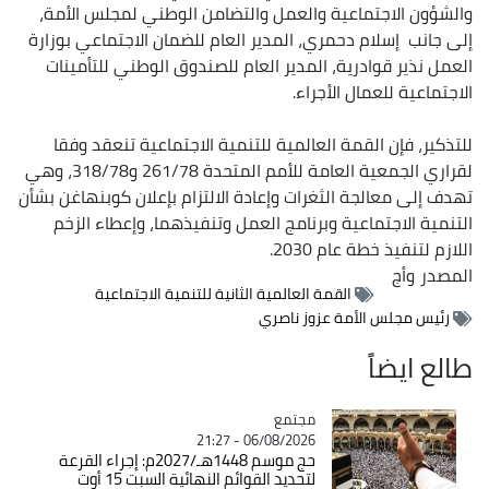
والشؤون الاجتماعية والعمل والتضامن الوطني لمجلس الأمة،
إلى جانب إسلام دحمري، المدير العام للضمان الاجتماعي بوزارة
العمل نذير قوادرية، المدير العام للصندوق الوطني للتأمينات
الاجتماعية للعمال الأجراء.
للتذكير، فإن القمة العالمية للتنمية الاجتماعية تنعقد وفقا
لقراري الجمعية العامة للأمم المتحدة 261/78 و318/78، وهي
تهدف إلى معالجة الثغرات وإعادة الالتزام بإعلان كوبنهاغن بشأن
التنمية الاجتماعية وبرنامج العمل وتنفيذهما، وإعطاء الزخم
اللازم لتنفيذ خطة عام 2030.
المصدر
وأج
القمة العالمية الثانية للتنمية الاجتماعية
رئيس مجلس الأمة عزوز ناصري
طالع ايضاً
مجتمع
Catégorie
06/08/2026 - 21:27
حج موسم 1448هـ/2027م: إجراء القرعة
لتحديد القوائم النهائية السبت 15 أوت