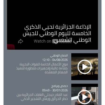
الإذاعة الجزائرية تحيي الذكرى
الخامسة لليوم الوطني للجيش
الوطني الشعبي
Catégorie
الدفاع الوطني
04/08/2026 - 12:10
فوج الأعمال الخاصة للقوات البحرية:
كفاءة عالية وتجهيزات متطورة لتنفيذ
المهام المعقدة
Catégorie
حصص وبرامج
30/07/2026 - 09:49
عبد القادر جيجلي:الغابات الجزائرية بين
خطر الحرائق ورهان التشجير الذكي