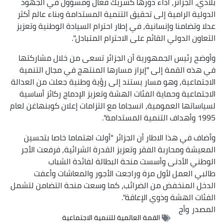
بلادي، الجزائر، أداء دورها كشريك فعال ومسؤول في الجهود
الدولية الرامية إلى تحقيق التنمية المستدامة وبناء عالم أكثر
عدلا وتضامنا وإنسانية, في إطار احترام السيادة الوطنية وتعزيز
التعاون الدولي القائم على الاحترام المتبادل".
وأوضح رئيس الجمهورية أن الجزائر تسعى من خلال مشاركتها
في هذه القمة إلى "إبراز مسارها المنتهج في مجال التنمية
الاجتماعية, وهو مسار يستند إلى رؤية وطنية جعلت من العدالة
الاجتماعية وحماية الفئات الهشة وتعزيز الإدماج ركائز أساسية
لسياساتها العمومية، انسجاما مع التزامات إعلان كوبنهاغن لعام
1995 وأهداف التنمية المستدامة".
وأضاف في هذا الاطار أن الجزائر "أولت اهتماما خاصا بتحسين
المعيشة ومحاربة الفقر وتعزيز القدرة الشرائية, فرفعت الأجر
الوطني الأدنى وأسست منحة البطالة لفائدة الشباب
طالبي العمل لأول مرة وراجعت الأجور والمعاشات وأعفت
الدخل المنخفض من الضرائب، كما وسعت منحة التضامن لتشمل
الفئات الهشة وذوي الإعاقة".
المصدر
وأج
القمة العالمية للتنمية الاجتماعية