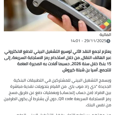
المالية
29/11/2025 - 14:01
يعتزم تجمع النقد الآلي توسيع التشغيل البيني للدفع الالكتروني
عبر الهاتف النقال, من خلال استخدام رمز الاستجابة السريعة, إلى
15 بنكا خلال سنة 2026, حسبما أفادت به المديرة العامة
للتجمع, آسيا بن شبلة كيروش.
ويسمح التشغيل البيني للمشتركين في التطبيقات البنكية
الجديدة "دي زاد موب باي من القيام بتحويلات نقدية مباشرة
بين الافراد (من حساب إلىحساب) وبعمليات دفع عن طريق مسح
رمز الاستجابة السريعة QR code, دون أن يشترط أن يكون الطرفين
من نفس البنك.
من جهتهم, يستطيع التجار, بفضل التشغيل البيني للدفع