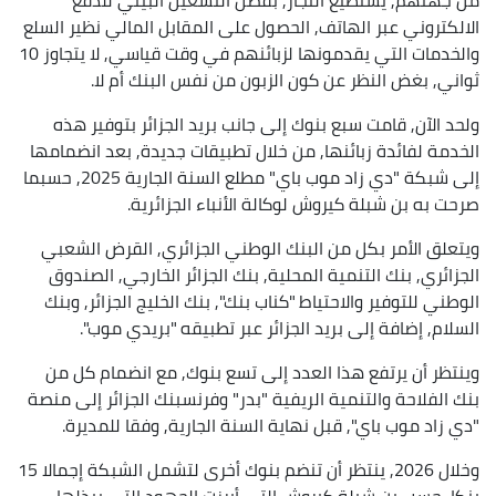
الالكتروني عبر الهاتف, الحصول على المقابل المالي نظير السلع
والخدمات التي يقدمونها لزبائنهم في وقت قياسي, لا يتجاوز 10
ثواني, بغض النظر عن كون الزبون من نفس البنك أم لا.
ولحد الآن, قامت سبع بنوك إلى جانب بريد الجزائر بتوفير هذه
الخدمة لفائدة زبائنها, من خلال تطبيقات جديدة, بعد انضمامها
إلى شبكة "دي زاد موب باي" مطلع السنة الجارية 2025, حسبما
صرحت به بن شبلة كيروش لوكالة الأنباء الجزائرية.
ويتعلق الأمر بكل من البنك الوطني الجزائري, القرض الشعبي
الجزائري, بنك التنمية المحلية, بنك الجزائر الخارجي, الصندوق
الوطني للتوفير والاحتياط "كناب بنك", بنك الخليج الجزائر, وبنك
السلام, إضافة إلى بريد الجزائر عبر تطبيقه "بريدي موب".
وينتظر أن يرتفع هذا العدد إلى تسع بنوك, مع انضمام كل من
بنك الفلاحة والتنمية الريفية "بدر" وفرنسبنك الجزائر إلى منصة
"دي زاد موب باي", قبل نهاية السنة الجارية, وفقا للمديرة.
وخلال 2026, ينتظر أن تنضم بنوك أخرى لتشمل الشبكة إجمالا 15
بنكا, حسب بن شبلة كيروش التي أبرزت الجهود التي يبذلها