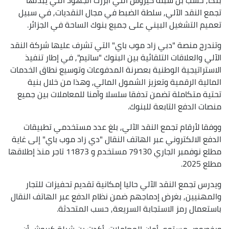
تجمع النقد الآلي, سلطة الضبط في مجال النقديات, في سبيل
تعميم التشغيل البيني على جميع بنوك الساحة في الجزائر.
وتندرج منصة "دبي زاد موب باي" التي تشرف عليها شركة النقد
الآلي والعلاقات التلقائية بين البنوك "ساتيم", في إطار تنفيذ
الاستراتيجية الوطنية بعصرنة المدفوعات وتوسيع نطاق الخدمات
المالية الرقمية وتعزيز الشمول المالي, وهذا من خلال بنية
تحتية متكاملة تضمن تدفقا سلسلا وآمنا للمعاملات بين جميع
منصات الدفع التابعة للبنوك.
ووفقا لأرقام تجمع النقد الآلي, بلغ عدد مستخدمي تطبيقات
الدفع الالكتروني عبر الهاتف النقال "دي زاد موب باي" إلى غاية
مطلع نوفمبر الجاري 79130 مستخدم و 11873 تاجر منذ إطلاقها
مطلع 2025.
ويدرس تجمع النقد الآلي حاليا إمكانية تقديم تحفيزات للتجار
والمهنيين, بغرض إدماجهم ضمن نظام الدفع عبر الهاتف النقال
باستعمال رمز الاستجابة السريعة, حسب المتحدثة.
وبخصوص مستوى أمان المعاملات, أكدت بن شبلة كيروش أن