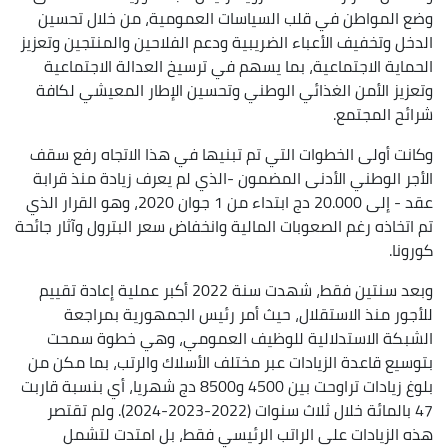
وضع المواطن في قلب السياسات العمومية، من خلال تحسين
الدخل وتخفيف الأعباء الضريبية ودعم الفلاحين والمنتجين وتعزيز
الحماية الاجتماعية، بما يسهم في ترسيخ العدالة الاجتماعية
وتعزيز الأمن الغذائي الوطني وتحسين الإطار المعيشي لكافة
شرائح المجتمع.
وكانت أولى الخطوات التي تم تبنيها في هذا الاتجاه رفع سقف
الأجر الوطني الأدنى المضمون -الذي لم يعرف زيادة منذ قرابة
عقد - إلى 20.000 دج ابتداء من 1 جوان 2020، وهو القرار الذي
تم اتخاذه رغم الصعوبات المالية وانخفاض سعر البترول وآثار جائحة
كورونا.
وبعد سنتين فقط، شهدت سنة 2022 أكبر عملية إعادة تقييم
للأجور منذ الاستقلال، حيث أمر رئيس الجمهورية بمراجعة
الشبكة الاستدلالية للوظيف العمومي، وهي خطوة سمحت
بتوسيع قاعدة الزيادات عبر مختلف الأسلاك والرتب، بما مكن من
بلوغ زيادات تراوحت بين 4500 و8500 دج شهريا، أي بنسبة قاربت
47 بالمائة خلال ثلاث سنوات (2022-2023-2024). ولم تقتصر
هذه الزيادات على الراتب الرئيسي فقط، بل امتدت لتشمل