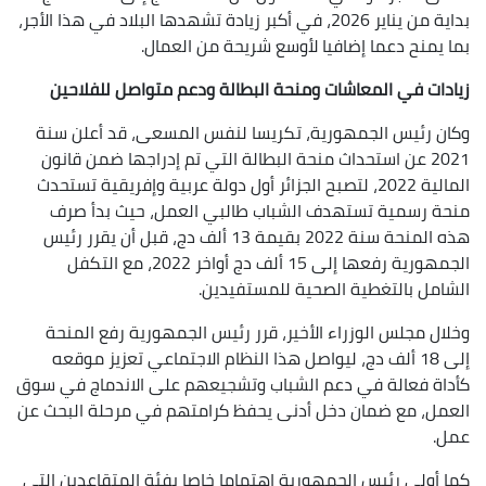
بداية من يناير 2026، في أكبر زيادة تشهدها البلاد في هذا الأجر،
بما يمنح دعما إضافيا لأوسع شريحة من العمال.
زيادات في المعاشات ومنحة البطالة ودعم متواصل للفلاحين
وكان رئيس الجمهورية، تكريسا لنفس المسعى، قد أعلن سنة
2021 عن استحداث منحة البطالة التي تم إدراجها ضمن قانون
المالية 2022، لتصبح الجزائر أول دولة عربية وإفريقية تستحدث
منحة رسمية تستهدف الشباب طالبي العمل، حيث بدأ صرف
هذه المنحة سنة 2022 بقيمة 13 ألف دج، قبل أن يقرر رئيس
الجمهورية رفعها إلى 15 ألف دج أواخر 2022، مع التكفل
الشامل بالتغطية الصحية للمستفيدين.
وخلال مجلس الوزراء الأخير، قرر رئيس الجمهورية رفع المنحة
إلى 18 ألف دج، ليواصل هذا النظام الاجتماعي تعزيز موقعه
كأداة فعالة في دعم الشباب وتشجيعهم على الاندماج في سوق
العمل، مع ضمان دخل أدنى يحفظ كرامتهم في مرحلة البحث عن
عمل.
كما أولى رئيس الجمهورية اهتماما خاصا بفئة المتقاعدين التي