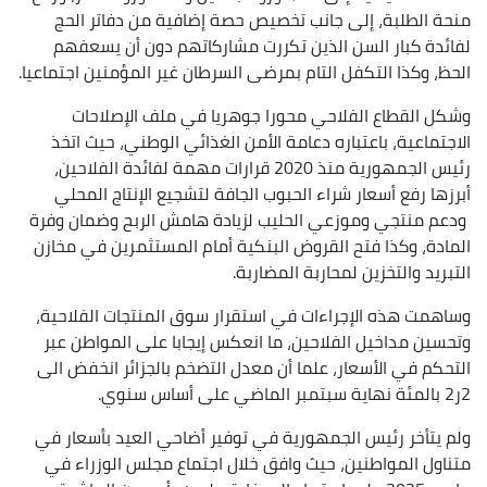
منحة الطلبة، إلى جانب تخصيص حصة إضافية من دفاتر الحج
لفائدة كبار السن الذين تكررت مشاركاتهم دون أن يسعفهم
الحظ، وكذا التكفل التام بمرضى السرطان غير المؤمنين اجتماعيا.
وشكل القطاع الفلاحي محورا جوهريا في ملف الإصلاحات
الاجتماعية، باعتباره دعامة الأمن الغذائي الوطني، حيث اتخذ
رئيس الجمهورية منذ 2020 قرارات مهمة لفائدة الفلاحين،
أبرزها رفع أسعار شراء الحبوب الجافة لتشجيع الإنتاج المحلي
ودعم منتجي وموزعي الحليب لزيادة هامش الربح وضمان وفرة
المادة، وكذا فتح القروض البنكية أمام المستثمرين في مخازن
التبريد والتخزين لمحاربة المضاربة.
وساهمت هذه الإجراءات في استقرار سوق المنتجات الفلاحية،
وتحسين مداخيل الفلاحين، ما انعكس إيجابا على المواطن عبر
التحكم في الأسعار، علما أن معدل التضخم بالجزائر انخفض الى
2ر2 بالمئة نهاية سبتمبر الماضي على أساس سنوي.
ولم يتأخر رئيس الجمهورية في توفير أضاحي العيد بأسعار في
متناول المواطنين، حيث وافق خلال اجتماع مجلس الوزراء في