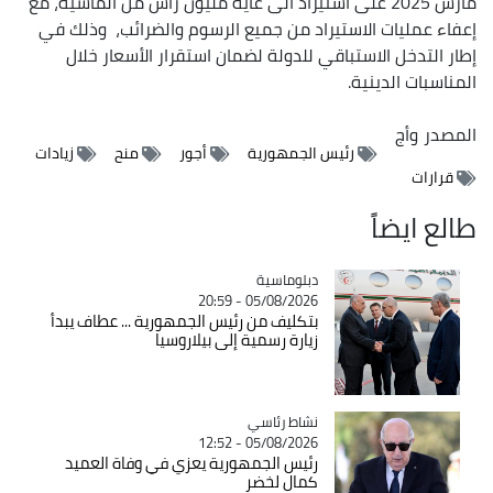
مارس 2025 على استيراد الى غاية مليون رأس من الماشية، مع
إعفاء عمليات الاستيراد من جميع الرسوم والضرائب، وذلك في
إطار التدخل الاستباقي للدولة لضمان استقرار الأسعار خلال
المناسبات الدينية.
المصدر
وأج
رئيس الجمهورية
أجور
منح
زيادات
قرارات
طالع ايضاً
Catégorie
دبلوماسية
05/08/2026 - 20:59
بتكليف من رئيس الجمهورية ... عطاف يبدأ
زيارة رسمية إلى بيلاروسيا
Catégorie
نشاط رئاسي
05/08/2026 - 12:52
رئيس الجمهورية يعزي في وفاة العميد
كمال لخضر