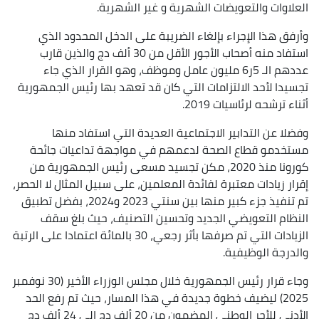
العلاوات والتعويضات الشهرية و غير الشهرية.
وأرفق هذا الإجراء بإلغاء الضريبة على الدخل المحدود الذي
استفاد منه أصحاب الأجور الأقل من 30 ألف دج والذين قارب
عددهم الـ 5ر6 مليون عامل وموظف، وهو القرار الذي جاء
تجسيدا لأحد الالتزامات التي كان قد تعهد بها رئيس الجمهورية
أثناء ترشحه لرئاسيات 2019.
وفضلا عن التدابير الاجتماعية العديدة التي استفاد منها
مستخدمو قطاع الصحة لدعمهم في مواجهة تداعيات جائحة
كورونا منذ 2020، مكن تجسيد مسعى رئيس الجمهورية من
إقرار زيادات معتبرة لفائدة المعلمين، على سبيل المثال لا الحصر،
تم تنفيذ جزء كبير منها بين سنتي 2023 و2024، بفضل تطبيق
النظام التعويضي الجديد وتحسين التصنيف، حيث بلغ سقف
الزيادات التي تم صرفها بأثر رجعي، 30 بالمائة اعتمادا على الرتبة
والدرجة الوظيفية.
وجاء قرار رئيس الجمهورية خلال مجلس الوزراء الأخير (30 نوفمبر
2025) ليضيف خطوة جديدة في هذا المسار، حيث تم رفع الحد
الأدنى للأجر الوطني المضمون من 20 ألف دج إلى 24 ألف دج