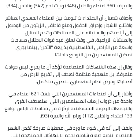
والبيرة بـ360 اعتداء والخليل (348) وبيت لحم (342) ونابلس (334).
وأضاف شعبان أن الاعتداءات تنوعت بين الاعتداء الجسدي المباشر
واقتلاع الأشجار وإحراق الحقول ومنع قاطفي الزيتون من الوصول
إلى أراضيهم والاستيلاء على الممتلكات وهدم المنازل
والمنشآت الزراعية, في وقت تعلق فيه قوات الاحتلال مساحات
واسعة من الأراضي الفلسطينية بذريعة "الأمن", بينما يجري
تمكين المستعمرين من التوسع داخلها.
وقال إن هذه الانتهاكات المتصاعدة تؤكد أن ما يجري ليس حوادث
متفرقة, بل منهجية منظمة تهدف إلى تفريغ الأرض من
أصحابها وفرض نظام استعماري عنصري متكامل.
وأشار إلى أن اعتداءات المستعمرين التي بلغت 621 اعتداء في
واحدة من ذروات إرهاب المستعمرين التي استهدفت القرى
والتجمعات البدوية الفلسطينية تركزت في محافظات نابلس بواقع
133 اعتداء والخليل (112) ورام الله والبيرة (93).
ولفت إلى أنه في ضوء ما ورد في معطيات صارخة تخص الشهر
المنصرم, تتضح صورة شاملة لحجم الانتهاكات الممنهجة التي