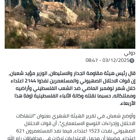
دولي
03/12/2025 - 08:47
قال رئيس هيئة مقاومة الجدار والاستيطان, الوزير مؤيد شعبان,
إن قوات الاحتلال الصهيوني والمستعمرين نفذوا 2144 اعتداء
خلال شهر نوفمبر الماضي ضد الشعب الفلسطيني وأراضيه
وممتلكاته, حسبما نقلته وكالة الأنباء الفلسطينية (وفا) هذا
الأربعاء.
وأوضح شعبان, في تقرير الهيئة الشهري بعنوان "انتهاكات
الاحتلال وإجراءات التوسع الاستعماري", أن قوات الاحتلال
الصهيوني نفذت 1523 اعتداء, فيما نفذ المستعمرون 621
اعتداء, مضيفا أن مجمل الاعتداءات تركزت في محافظات رام الله