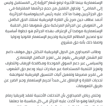
الإستعمارية بينما الأخيرة ترفع شعار"الرؤية إلى المستقبل وليس
إلى الماضي" وتحاول التقليل من حجم جرائمها المقترفة في
حق الجزائريين وهذا ما أكد عليه رئيس الديبلوماسية الجزائرية
أحمد عطاف حين صرح بأن القارة الإفريقية تمتلك الحق الكامل
في التعويض عن الجرائم المرتكبة بحق شعوبها خلال الحقبة
الإستعمارية موضحا أن الإعتراف بهذه الجرائم هو خطوة أساسية
نحو تصحيح المظالم التاريخية وتجريم الإستعمار قانونيا ودوليا
واصفا ذلك بأنه حق مشروع.
وطالب الصيداوي من الدول الإفريقية التكتل حول موقف داعم
للم الشمل الإفريقي يقوم على تعزيز التكامل الإقتصادي
والسياسي عبر دعم السوق الموحدة ومكافحة الإرهاب والتطرف
وتعزيز التنمية المستدامة عبر مبادرات نيباد ودعم حق الشعوب
في تقرير مصيرها وتفعيل أليات التنسيق الإفريقية لمواجهة
تحديات القارة و الإتفاق على مبدأ تجريم الإستعمار وجبر الضرر عن
طريق التعويضات.
وخلص رياض الصيداوي بأن التدخلات الأجنبية تفقد إفريقيا زمام
مبادراتها وهو ما أكدت عليه الجزائر في كل مناسبة ما جعلها