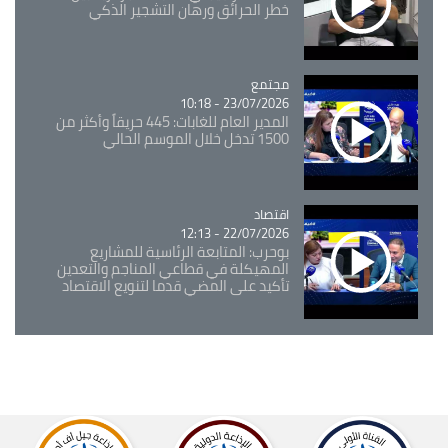
خطر الحرائق ورهان التشجير الذكي
مجتمع
Catégorie
23/07/2026 - 10:18
المدير العام للغابات: 445 حريقاً وأكثر من
1500 تدخل خلال الموسم الحالي
اقتصاد
Catégorie
22/07/2026 - 12:13
بوحرب: المتابعة الرئاسية للمشاريع
المهيكلة في قطاعي المناجم والتعدين
تأكيد على المضي قدما لتنويع الاقتصاد