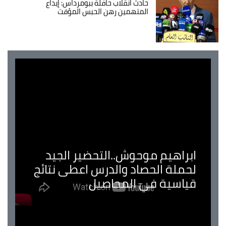
حادث انقلاب حافلة ببومرداس: إيداع
المتهمين رهن الحبس المؤقت
ابراهيم موحوش..التحضير الجيد
لحملة الحصاد والدرس اعطى نتائج
قياسية في المحاصيل