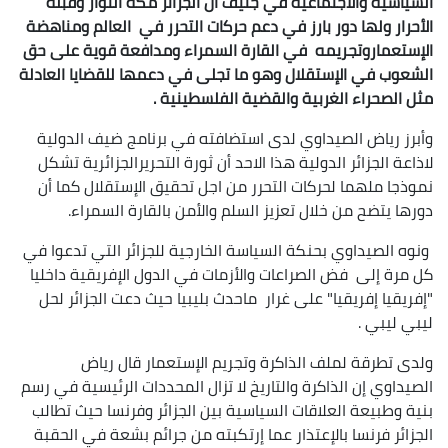
السياسية والاجتماعية في جنيف
أن الجزائر مكة الثوار وقبلة
الأحرار ولها دور بارز في دعم حركات التحرر في العالم ومناهضة
الإستعماروتجريمه في القارة السمراء ومدافعة قوية على حق
الشعوب في الإستقلال وهو ما تجلى في دعمها للقضايا العادلة
مثل الصحراء الغربية والقضية الفلسطينية .
وأبرز رياض الصيداوي لدى استضافته في برنامج ضيف الدولية
لاذاعة الجزائر الدولية هذا الاحد أن ثورة التحريرالجزائرية تشكل
نموذجا ملهما لحركات التحرر من اجل تحقيق الإستقلال كما أن
دورها يتضح من خلال تعزيز السلم والأمن بالقارة السمراء.
ونوه الصيداوي بحنكة السياسة الخارجية للجزائر التي تدعوا في
كل مرة إلى فض الصراعات والأزمات في الدول الإفريقية داخليا
"إفريقيا إفريقيا" على غرار ماحدث بليبيا حيث دعت الجزائر لحل
ليبي ليبي .
ولدى تطرقة لملف الذاكرة وتجريم الإستعمار قال رياض
الصيداوي إن الذاكرة والتاريخ لا تزال المحددات الرئيسية في رسم
بنية وطبيعة العلاقات السياسية بين الجزائر وفرنسا حيث تطالب
الجزائر فرنسا بالإعتذار عما إرتكبته من جرائم بشعة في الحقبة