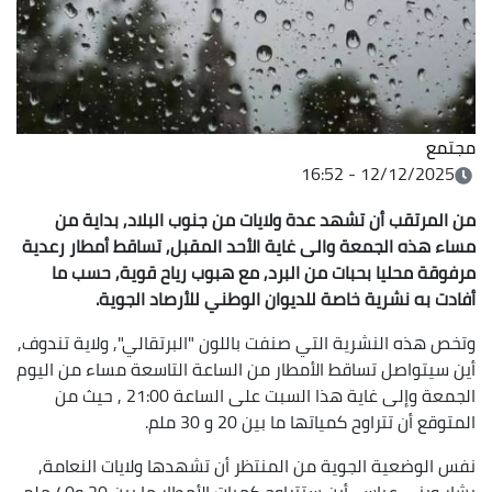
مجتمع
12/12/2025 - 16:52
من المرتقب أن تشهد عدة ولايات من جنوب البلاد, بداية من
مساء هذه الجمعة والى غاية الأحد المقبل, تساقط أمطار رعدية
مرفوقة محليا بحبات من البرد, مع هبوب رياح قوية, حسب ما
أفادت به نشرية خاصة للديوان الوطني للأرصاد الجوية.
وتخص هذه النشرية التي صنفت باللون "البرتقالي", ولاية تندوف,
أين سيتواصل تساقط الأمطار من الساعة التاسعة مساء من اليوم
الجمعة وإلى غاية هذا السبت على الساعة 21:00 , حيث من
المتوقع أن تتراوح كمياتها ما بين 20 و 30 ملم.
نفس الوضعية الجوية من المنتظر أن تشهدها ولايات النعامة,
بشار وبني عباس, أين ستتراوح كميات الأمطار ما بين 20 و40 ملم,