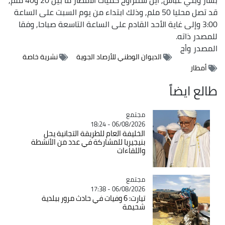
قد تصل محليا 50 ملم, وذلك ابتداء من يوم السبت على الساعة
3:00 وإلى غاية الأحد القادم على الساعة التاسعة صباحا, وفقا
للمصدر ذاته.
المصدر
وأج
الديوان الوطني للأرصاد الجوية
نشرية خاصة
أمطار
طالع ايضاً
مجتمع
Catégorie
06/08/2026 - 18:24
الخليفة العام للطريقة التجانية يحل
بنيجيريا للمشاركة في عدد من الأنشطة
واللقاءات
مجتمع
Catégorie
06/08/2026 - 17:38
تيارت: 6 وفيات في حادث مرور ببلدية
شحيمة