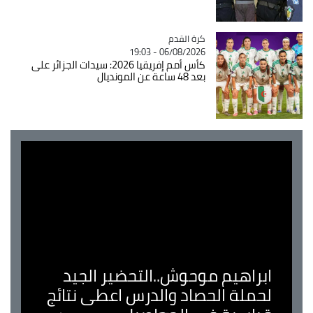
Catégorie
كرة القدم
06/08/2026 - 19:03
كأس أمم إفريقيا 2026: سيدات الجزائر على
بعد 48 ساعة عن المونديال
ابراهيم موحوش..التحضير الجيد
لحملة الحصاد والدرس اعطى نتائج