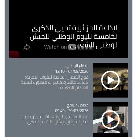
الإذاعة الجزائرية تحيي الذكرى
الخامسة لليوم الوطني للجيش
الوطني الشعبي
Catégorie
الدفاع الوطني
04/08/2026 - 12:10
فوج الأعمال الخاصة للقوات البحرية:
كفاءة عالية وتجهيزات متطورة لتنفيذ
المهام المعقدة
Catégorie
حصص وبرامج
30/07/2026 - 09:49
عبد القادر جيجلي:الغابات الجزائرية بين
خطر الحرائق ورهان التشجير الذكي