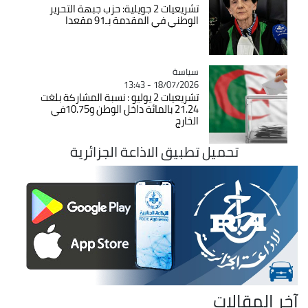
تشريعيات 2 جويلية: حزب جبهة التحرير
الوطني في المقدمة بـ91 مقعدا
سياسة
Catégorie
18/07/2026 - 13:43
تشريعيات 2 يوليو : نسبة المشاركة بلغت
21.24 بالمائة داخل الوطن و10.75في
الخارج
تحميل تطبيق الاذاعة الجزائرية
آخر المقالات